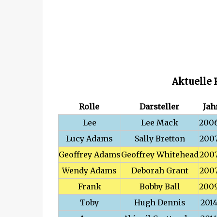
Aktuelle 
Rolle
Darsteller
Jah
Lee
Lee Mack
200
Lucy Adams
Sally Bretton
200
Geoffrey Adams
Geoffrey Whitehead
200
Wendy Adams
Deborah Grant
200
Frank
Bobby Ball
200
Toby
Hugh Dennis
201