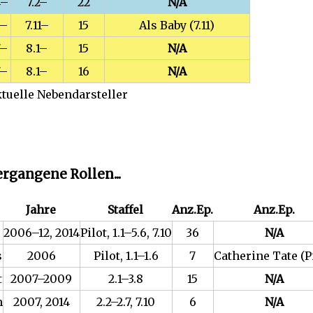
4–
7.2–
22
N/A
5–
7.11–
15
Als Baby (7.11)
7–
8.1–
15
N/A
7–
8.1–
16
N/A
tuelle Nebendarsteller
rgangene Rollen...
Jahre
Staffel
Anz.Ep.
Anz.Ep.
2006–12, 2014
Pilot, 1.1–5.6, 7.10
36
N/A
s
2006
Pilot, 1.1–1.6
7
Catherine Tate (Pi
t
2007–2009
2.1–3.8
15
N/A
n
2007, 2014
2.2–2.7, 7.10
6
N/A