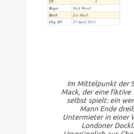
ST
3
Regie
Nick Wood
Buch
Lee Mack
Org. EV
27 April 2012
Im Mittelpunkt der S
Mack, der eine fiktive
selbst spielt: ein we
Mann Ende dreißi
Untermieter in einer
Londoner Dockla
Ursprünglich aus Chor