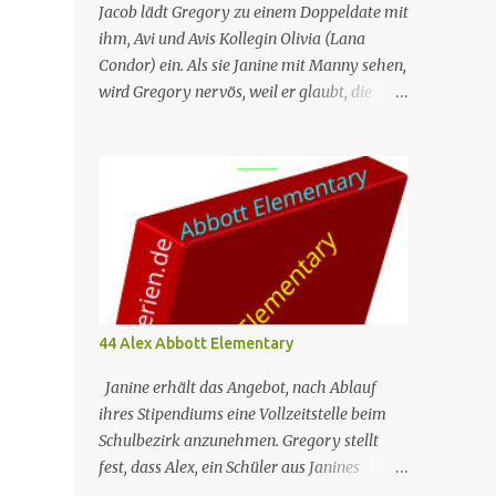
Jacob lädt Gregory zu einem Doppeldate mit
ihm, Avi und Avis Kollegin Olivia (Lana
Condor) ein. Als sie Janine mit Manny sehen,
wird Gregory nervös, weil er glaubt, die
beiden seien ein Paar, und ruiniert dadurch
sein Date mit Olivia. Unterdessen gründet
Ava einen Buchclub mit verschiedenen
Lehrern; das erste Treffen artet jedoch in
einen heftigen Streit aus, da die Mitglieder
das Buch, das sie lesen – „Parable of the
Sower“ –, unterschiedlich interpretieren. Nr.
(ges.) 46 Deutscher Titel Doppeldate Serie
Abbott Elementary Staffel Staffel 3 Nr. (St.)
44 Alex Abbott Elementary
11 Original­titel Double Date Regie Razan
Ghalayini Drehbuch Garrett Werner
Janine erhält das Angebot, nach Ablauf
Erstaus­strahlung (USA) 1. Mai 2024
ihres Stipendiums eine Vollzeitstelle beim
Deutsch­sprachige Erst­veröffent­lichung
Schulbezirk anzunehmen. Gregory stellt
(D/A/CH) 14. Aug. 2024 Abbott Elementary
fest, dass Alex, ein Schüler aus Janines
ist eine US-amerikanische Sitcom im
ehemaliger Klasse, bereits mehrmals in der