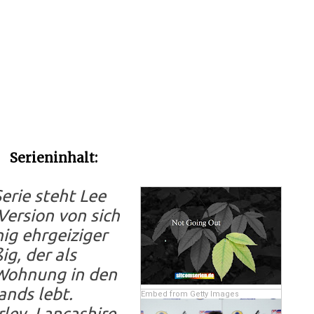
Serieninhalt:
erie steht Lee
 Version von sich
nig ehrgeiziger
g, der als
 Wohnung in den
nds lebt.
Embed from Getty Images
ley, Lancashire