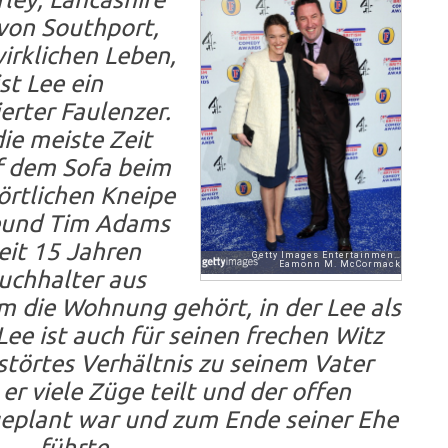
von Southport,
irklichen Leben,
ist Lee ein
erter Faulenzer.
die meiste Zeit
f dem Sofa beim
örtlichen Kneipe
eund Tim Adams
seit 15 Jahren
Buchhalter aus
 die Wohnung gehört, in der Lee als
ee ist auch für seinen frechen Witz
störtes Verhältnis zu seinem Vater
r viele Züge teilt und der offen
geplant war und zum Ende seiner Ehe
führte.