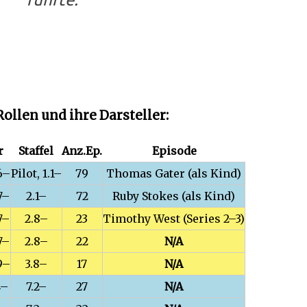
Rollen und ihre Darsteller:
r
Staffel
Anz.Ep.
Episode
6–
Pilot, 1.1–
79
Thomas Gater (als Kind)
7–
2.1–
72
Ruby Stokes (als Kind)
7–
2.8–
23
Timothy West (Series 2–3)
7–
2.8–
22
N/A
9–
3.8–
17
N/A
4–
7.2–
27
N/A