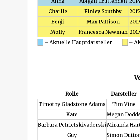
Anna
Abigail Cruttenden
201
Charlie
Finley Southby
201
Benji
Max Pattison
201
Molly
Francesca Newman
201
– Aktuelle Hauptdarsteller
– Ak
Ve
Rolle
Darsteller
Timothy Gladstone Adams
Tim Vine
Kate
Megan Dodd
Barbara Petrietskivadorski
Miranda Har
Guy
Simon Dutto