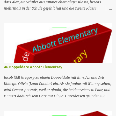
dass Alex, ein Schüler aus Janines ehemaliger Klasse, bereits
mehrmals in der Schule gefehlt hat und die zweite Klasse
wiederholen muss, wenn er noch einen weiteren Tag fehlt. Jacob
ist verärgert darüber, dass Melissa und Barbara ein generatives KI-
Programm nutzen, um auf die E-Mails zu antworten, die er ihnen
regelmäßig schickt. Nr. (ges.) 44 Deutscher Titel Alex Serie Abbott
Elementary Staffel Staffel 3 Nr. (St.) 9 Original­titel Alex Regie
Randall Einhorn Drehbuch Justin Tan Erstaus­strahlung (USA) 10.
Apr. 2024 Deutsch­sprachige Erst­veröffent­lichung (D/A/CH) 14.
Aug. 2024 Abbott Elementary ist eine US-amerikanische Sitcom
im Mockumentary-Stil, die von Quinta Brunson erdacht wurde 🏫
46 Doppeldate Abbott Elementary
Eine Gruppe von sehr engagierten Lehrern sowie eine etwas
unbeholfene Schulleiterin versuchen trotz aller herrschenden
Jacob lädt Gregory zu einem Doppeldate mit ihm, Avi und Avis
Widerstände, an einer öffentlichen ...
Kollegin Olivia (Lana Condor) ein. Als sie Janine mit Manny sehen,
wird Gregory nervös, weil er glaubt, die beiden seien ein Paar, und
ruiniert dadurch sein Date mit Olivia. Unterdessen gründet Ava
einen Buchclub mit verschiedenen Lehrern; das erste Treffen artet
jedoch in einen heftigen Streit aus, da die Mitglieder das Buch, das
sie lesen – „Parable of the Sower“ –, unterschiedlich