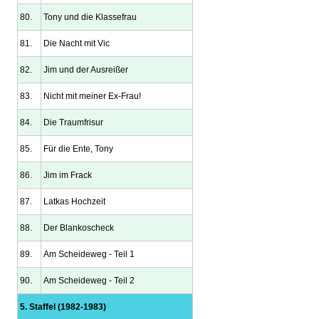
80.
Tony und die Klassefrau
81.
Die Nacht mit Vic
82.
Jim und der Ausreißer
83.
Nicht mit meiner Ex-Frau!
84.
Die Traumfrisur
85.
Für die Ente, Tony
86.
Jim im Frack
87.
Latkas Hochzeit
88.
Der Blankoscheck
89.
Am Scheideweg - Teil 1
90.
Am Scheideweg - Teil 2
5. Staffel (1982-1983)