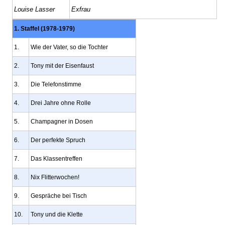
Louise Lasser
Exfrau
1. Staffel (1978-1979)
1.
Wie der Vater, so die Tochter
2.
Tony mit der Eisenfaust
3.
Die Telefonstimme
4.
Drei Jahre ohne Rolle
5.
Champagner in Dosen
6.
Der perfekte Spruch
7.
Das Klassentreffen
8.
Nix Flitterwochen!
9.
Gespräche bei Tisch
10.
Tony und die Klette