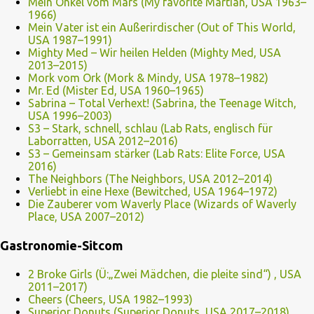
Mein Onkel vom Mars (My favorite Martian, USA 1963–
1966)
Mein Vater ist ein Außerirdischer (Out of This World,
USA 1987–1991)
Mighty Med – Wir heilen Helden (Mighty Med, USA
2013–2015)
Mork vom Ork (Mork & Mindy, USA 1978–1982)
Mr. Ed (Mister Ed, USA 1960–1965)
Sabrina – Total Verhext! (Sabrina, the Teenage Witch,
USA 1996–2003)
S3 – Stark, schnell, schlau (Lab Rats, englisch für
Laborratten, USA 2012–2016)
S3 – Gemeinsam stärker (Lab Rats: Elite Force, USA
2016)
The Neighbors (The Neighbors, USA 2012–2014)
Verliebt in eine Hexe (Bewitched, USA 1964–1972)
Die Zauberer vom Waverly Place (Wizards of Waverly
Place, USA 2007–2012)
Gastronomie-Sitcom
2 Broke Girls (Ü:„Zwei Mädchen, die pleite sind“) , USA
2011–2017)
Cheers (Cheers, USA 1982–1993)
Superior Donuts (Superior Donuts, USA 2017–2018)