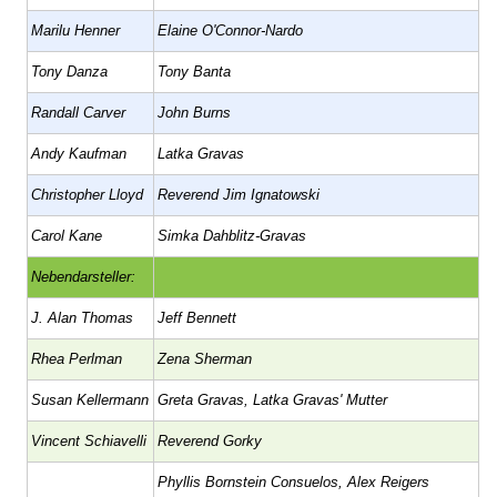
Marilu Henner
Elaine O'Connor-Nardo
Tony Danza
Tony Banta
Randall Carver
John Burns
Andy Kaufman
Latka Gravas
Christopher Lloyd
Reverend Jim Ignatowski
Carol Kane
Simka Dahblitz-Gravas
Nebendarsteller:
J. Alan Thomas
Jeff Bennett
Rhea Perlman
Zena Sherman
Susan Kellermann
Greta Gravas, Latka Gravas' Mutter
Vincent Schiavelli
Reverend Gorky
Phyllis Bornstein Consuelos, Alex Reigers