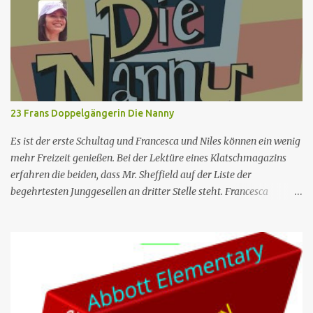
Night in Hump Junction (aka His Ugly Bundle) Regie James
Widdoes Drehbuch Handlung: Mark Roberts Schauspiel: Chuck
Lorre & Lee Aronsohn Erstaus­strahlung USA 21. Apr. 2008
Deutsch­sprachige Erstaus­strahlung (A/D) 2. Mai 2009 Die Serie
drehte sich zunächst um das Leben der Harper-Brüder Charlie
und Alan sowie Alans Sohn Jake. Charlie ist ein Junggeselle, der
seinen Lebensunterhalt mit dem Schreiben von Werbejingles
23 Frans Doppelgängerin Die Nanny
verdient und einen hedonistischen Lebensstil führt. Als Alans F...
Es ist der erste Schultag und Francesca und Niles können ein wenig
mehr Freizeit genießen. Bei der Lektüre eines Klatschmagazins
erfahren die beiden, dass Mr. Sheffield auf der Liste der
begehrtesten Junggesellen an dritter Stelle steht. Francesca
erkennt, dass Maxwell ausgehen und sich vielleicht mit einer Frau
anfreunden muss, und drängt ihn, mit ihr und Lalla in einen
Nachtclub zu gehen. Der Mann ist der einzige, dem es gelingt, in
einen exklusiven Club zu gelangen, und dort trifft er Leslie, ein
Mädchen, das Francesca körperlich und in den Gesten sehr ähnlich
ist. Die Ähnlichkeit zwischen den beiden ist für jeden
offensichtlich, außer für Francesca und Maxwell. Herr Sheffield