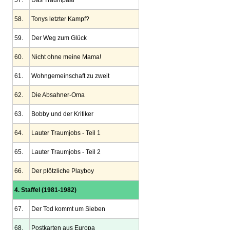
57.
Das Traumpaar
58.
Tonys letzter Kampf?
59.
Der Weg zum Glück
60.
Nicht ohne meine Mama!
61.
Wohngemeinschaft zu zweit
62.
Die Absahner-Oma
63.
Bobby und der Kritiker
64.
Lauter Traumjobs - Teil 1
65.
Lauter Traumjobs - Teil 2
66.
Der plötzliche Playboy
4. Staffel (1981-1982)
67.
Der Tod kommt um Sieben
68.
Postkarten aus Europa