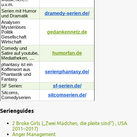
u.v.m.
Serien mit Humor
dramedy-serien.de/
und Dramatik
Analysen
Mysteriöses
gedankennetz.de
Politik
Gesellschaft
Wirtschaft
Comedy und
humorfan.de
Satire auf youtube,
Mediatheken, ....
phantasy ist ein
Kofferwort aus
serienphantasy.de/
Phantastik und
Fantasy
sf-serien.de/
SF Serien:
Sitcoms,
sitcomserien.de/
Comedyserien
Serienguides
2 Broke Girls („Zwei Mädchen, die pleite sind“) , USA
2011–2017)
Anger Management