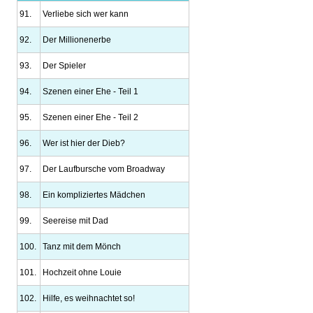
91.
Verliebe sich wer kann
92.
Der Millionenerbe
93.
Der Spieler
94.
Szenen einer Ehe - Teil 1
95.
Szenen einer Ehe - Teil 2
96.
Wer ist hier der Dieb?
97.
Der Laufbursche vom Broadway
98.
Ein kompliziertes Mädchen
99.
Seereise mit Dad
100.
Tanz mit dem Mönch
101.
Hochzeit ohne Louie
102.
Hilfe, es weihnachtet so!