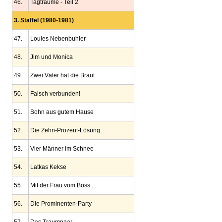
46.
Tagträume - Teil 2
3. Staffel (1980-1981)
47.
Louies Nebenbuhler
48.
Jim und Monica
49.
Zwei Väter hat die Braut
50.
Falsch verbunden!
51.
Sohn aus gutem Hause
52.
Die Zehn-Prozent-Lösung
53.
Vier Männer im Schnee
54.
Latkas Kekse
55.
Mit der Frau vom Boss ...
56.
Die Prominenten-Party