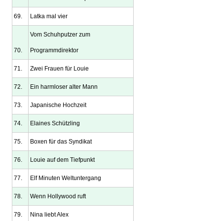
69.
Latka mal vier
Vom Schuhputzer zum
70.
Programmdirektor
71.
Zwei Frauen für Louie
72.
Ein harmloser alter Mann
73.
Japanische Hochzeit
74.
Elaines Schützling
75.
Boxen für das Syndikat
76.
Louie auf dem Tiefpunkt
77.
Elf Minuten Weltuntergang
78.
Wenn Hollywood ruft
79.
Nina liebt Alex