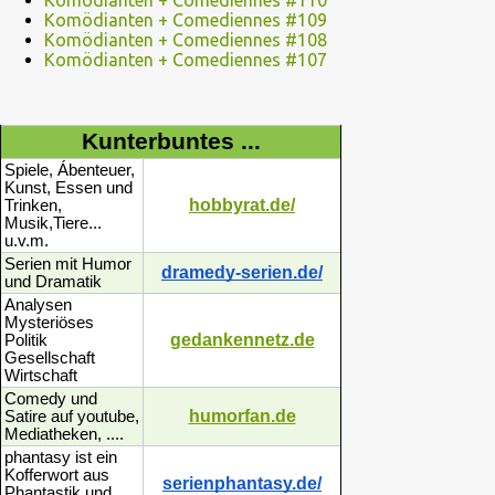
Komödianten + Comediennes #110
Komödianten + Comediennes #109
Komödianten + Comediennes #108
Komödianten + Comediennes #107
Kunterbuntes ...
Spiele, Ábenteuer,
Kunst, Essen und
hobbyrat.de/
Trinken,
Musik,Tiere...
u.v.m.
Serien mit Humor
dramedy-serien.de/
und Dramatik
Analysen
Mysteriöses
gedankennetz.de
Politik
Gesellschaft
Wirtschaft
Comedy und
humorfan.de
Satire auf youtube,
Mediatheken, ....
phantasy ist ein
Kofferwort aus
serienphantasy.de/
Phantastik und