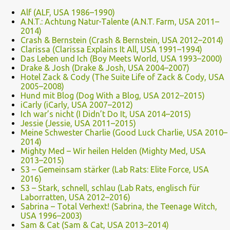
Alf (ALF, USA 1986–1990)
A.N.T.: Achtung Natur-Talente (A.N.T. Farm, USA 2011–
2014)
Crash & Bernstein (Crash & Bernstein, USA 2012–2014)
Clarissa (Clarissa Explains It All, USA 1991–1994)
Das Leben und Ich (Boy Meets World, USA 1993–2000)
Drake & Josh (Drake & Josh, USA 2004–2007)
Hotel Zack & Cody (The Suite Life of Zack & Cody, USA
2005–2008)
Hund mit Blog (Dog With a Blog, USA 2012–2015)
iCarly (iCarly, USA 2007–2012)
Ich war’s nicht (I Didn’t Do It, USA 2014–2015)
Jessie (Jessie, USA 2011–2015)
Meine Schwester Charlie (Good Luck Charlie, USA 2010–
2014)
Mighty Med – Wir heilen Helden (Mighty Med, USA
2013–2015)
S3 – Gemeinsam stärker (Lab Rats: Elite Force, USA
2016)
S3 – Stark, schnell, schlau (Lab Rats, englisch für
Laborratten, USA 2012–2016)
Sabrina – Total Verhext! (Sabrina, the Teenage Witch,
USA 1996–2003)
Sam & Cat (Sam & Cat, USA 2013–2014)