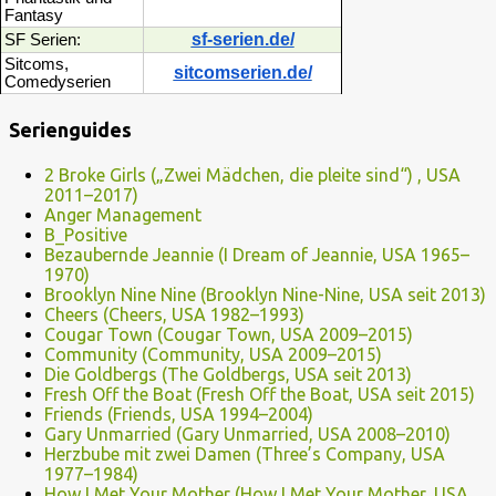
Fantasy
sf-serien.de/
SF Serien:
Sitcoms,
sitcomserien.de/
Comedyserien
Serienguides
2 Broke Girls („Zwei Mädchen, die pleite sind“) , USA
2011–2017)
Anger Management
B_Positive
Bezaubernde Jeannie (I Dream of Jeannie, USA 1965–
1970)
Brooklyn Nine Nine (Brooklyn Nine-Nine, USA seit 2013)
Cheers (Cheers, USA 1982–1993)
Cougar Town (Cougar Town, USA 2009–2015)
Community (Community, USA 2009–2015)
Die Goldbergs (The Goldbergs, USA seit 2013)
Fresh Off the Boat (Fresh Off the Boat, USA seit 2015)
Friends (Friends, USA 1994–2004)
Gary Unmarried (Gary Unmarried, USA 2008–2010)
Herzbube mit zwei Damen (Three’s Company, USA
1977–1984)
How I Met Your Mother (How I Met Your Mother, USA