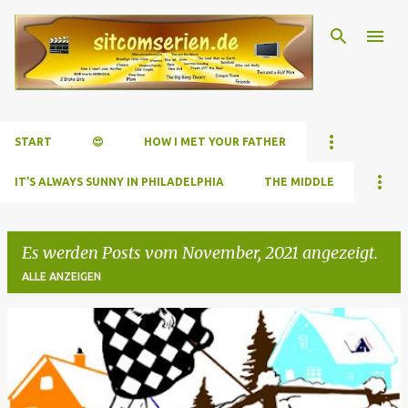
Direkt zum Hauptbereich
START
😍
HOW I MET YOUR FATHER
IT’S ALWAYS SUNNY IN PHILADELPHIA
THE MIDDLE
Es werden Posts vom November, 2021 angezeigt.
ALLE ANZEIGEN
P
o
s