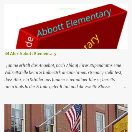
ihre Entscheidung jedoch zu bereuen, als ihr klar wird, wie sehr sie
jeden Aspekt des Unterrichts an der Abbott-Schule vermisst. Nr.
(ges.) 45 Deutscher Titel 2 Ava 2 Fest Serie Abbott Elementary
Staffel Staffel 3 Nr. (St.) 10 Original­titel 2 Ava 2 Fast Regie Ken
Whittingham Drehbuch Joya McCroy Erstaus­strahlung (USA) 17.
Apr. 2024 Deutsch­sprachige Erst­veröffent­lichung (D/A/CH) 14.
Aug. 2024 Abbott Elementary ist eine US-amerikanische Sitcom
im Mockumentary-Stil, die von Quinta Brunson erdacht wurde 🏫
44 Alex Abbott Elementary
Eine Gruppe von sehr engagierten Lehrern sowie eine etwas
unbeholfene Schulleiterin versuchen trotz aller herrschenden
Janine erhält das Angebot, nach Ablauf ihres Stipendiums eine
Widerstände, an...
Vollzeitstelle beim Schulbezirk anzunehmen. Gregory stellt fest,
dass Alex, ein Schüler aus Janines ehemaliger Klasse, bereits
mehrmals in der Schule gefehlt hat und die zweite Klasse
wiederholen muss, wenn er noch einen weiteren Tag fehlt. Jacob
ist verärgert darüber, dass Melissa und Barbara ein generatives KI-
Programm nutzen, um auf die E-Mails zu antworten, die er ihnen
regelmäßig schickt. Nr. (ges.) 44 Deutscher Titel Alex Serie Abbott
Elementary Staffel Staffel 3 Nr. (St.) 9 Original­titel Alex Regie
Randall Einhorn Drehbuch Justin Tan Erstaus­strahlung (USA) 10.