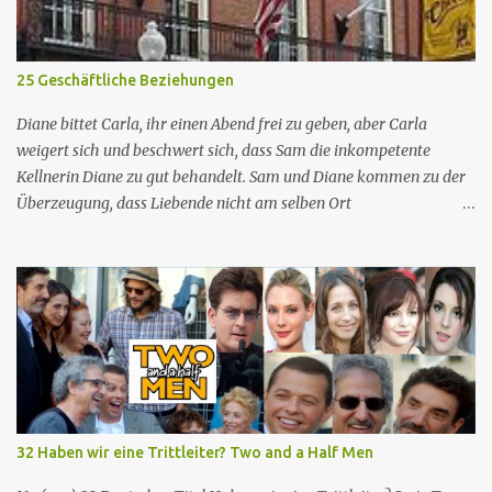
Apr. 2024 Deutsch­sprachige Erst­veröffent­lichung (D/A/CH) 14.
Aug. 2024 Abbott Elementary ist eine US-amerikanische Sitcom
im Mockumentary-Stil, die von Quinta Brunson erdacht wurde 🏫
25 Geschäftliche Beziehungen
Eine Gruppe von sehr engagierten Lehrern sowie eine etwas
unbeholfene Schulleiterin versuchen trotz aller herrschenden
Diane bittet Carla, ihr einen Abend frei zu geben, aber Carla
Widerstände, an einer öffentlichen ...
weigert sich und beschwert sich, dass Sam die inkompetente
Kellnerin Diane zu gut behandelt. Sam und Diane kommen zu der
Überzeugung, dass Liebende nicht am selben Ort
zusammenarbeiten können, also kündigt Diane, um sich woanders
einen Job zu suchen. Mr. Hedges bietet Diane eine Stelle an, aber
sie lehnt ab, als Mr. Hedges Sam fragt, ob er sie nackt gesehen
habe, woraufhin sie erkennt, dass sie als Sexobjekt und nicht
wegen ihrer Fähigkeiten und Qualifikationen eingestellt wird.
Enttäuscht kehrt Diane zu ihrem Job bei Cheers zurück,
beschuldigt aber Sam, sie aus den gleichen Gründen wie Mr.
Hedges wieder eingestellt zu haben. Sam versichert ihr, dass dies
nicht der Fall ist, und sie ist beschwichtigt. Norm und seine Frau
32 Haben wir eine Trittleiter? Two and a Half Men
Vera sind getrennt. Norm kann sich keine andere Frau suchen, aber