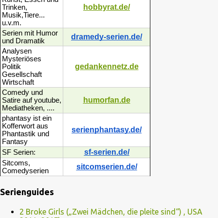
hobbyrat.de/
Trinken,
Musik,Tiere...
u.v.m.
Serien mit Humor
dramedy-serien.de/
und Dramatik
Analysen
Mysteriöses
gedankennetz.de
Politik
Gesellschaft
Wirtschaft
Comedy und
humorfan.de
Satire auf youtube,
Mediatheken, ....
phantasy ist ein
Kofferwort aus
serienphantasy.de/
Phantastik und
Fantasy
sf-serien.de/
SF Serien:
Sitcoms,
sitcomserien.de/
Comedyserien
Serienguides
2 Broke Girls („Zwei Mädchen, die pleite sind“) , USA