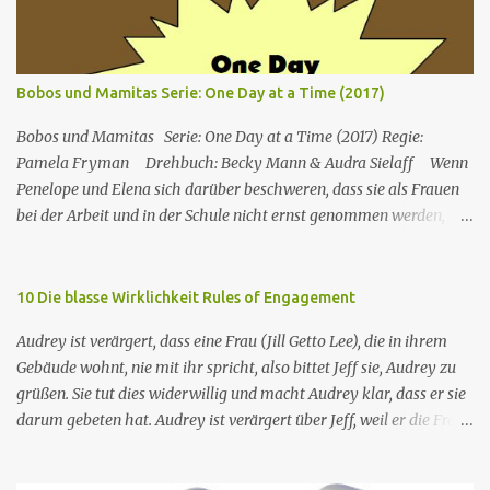
sprachige Erstaus­strahlung (A/D) 19.01.1998 Prod.Code 9715
Raymond „Ray“ Albert Barone ist der Hauptcharakter. Ray ist ein
Sportjournalist für die New Yorker Zeitung Newsday. Debra Louise
Whalen Barone ist Rays Ehefrau. Die Serie zieht einen Großteil
Bobos und Mamitas Serie: One Day at a Time (2017)
ihres Witzes aus Debras Versuchen, mit ihren Schwiegereltern und
deren Ticks und Eigenheiten klarzukommen. Robert Charles
Bobos und Mamitas Serie: One Day at a Time (2017) Regie:
Barone, Rays B...
Pamela Fryman Drehbuch: Becky Mann & Audra Sielaff Wenn
Penelope und Elena sich darüber beschweren, dass sie als Frauen
bei der Arbeit und in der Schule nicht ernst genommen werden,
bietet Lydia Ratschläge einer älteren Generation an. Penelope
ignoriert Elenas Ratschlag und ruft ihre sexistische Mitarbeiterin
aus, wobei sie ihren Job aufgibt. Dr. Berkowitz erkennt, dass er
10 Die blasse Wirklichkeit Rules of Engagement
ohne Penelope sein Büro nicht führen kann, und lockt sie mit einer
Audrey ist verärgert, dass eine Frau (Jill Getto Lee), die in ihrem
beträchtlichen Gehaltserhöhung zurück. Embed from Getty
Gebäude wohnt, nie mit ihr spricht, also bittet Jeff sie, Audrey zu
Images Von links: Todd Grinnell, Justina Machado, Rita Moreno,
grüßen. Sie tut dies widerwillig und macht Audrey klar, dass er sie
Isabella Gomez, Marcel Ruiz and Stephen Tobolowsky
darum gebeten hat. Audrey ist verärgert über Jeff, weil er die Frau
Hauptbesetzung Justina Machado als Penelope Alvarez Rita
gefragt hat. Russell ist enttäuscht, als er feststellt, dass das
Moreno als Lydia Riera Isabella Gomez als Elena Alvarez Marcel
Mädchen, dem er eine SMS geschrieben hat (Jennifer Alden), ihn
Ruiz als Alex Alvarez Todd Grinnell als Dwayne Schneider Stephen