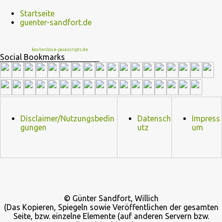
Gillian Jacobs Abed Nadir Danny Pudi Annie Edison Alison Brie
Startseite
Shirley Bennett Yvette Nicole Brown Troy Barnes Donald Glover
guenter-sandfort.de
Pierce Hawthorne Chevy Chase Benjamin „Ben“ Chang Ken Jeong
Craig Pelton Jim Rash
JavaScript von
kostenlose-javascripts.de
Social Bookmarks
Disclaimer/Nutzungsbedin
Datensch
Impress
gungen
utz
um
© Günter Sandfort, Willich
(Das Kopieren, Spiegeln sowie Veröffentlichen der gesamten
Seite, bzw. einzelne Elemente (auf anderen Servern bzw.