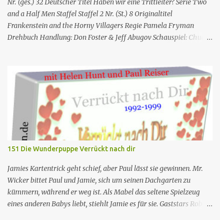
es stellt sich heraus, dass Vera mit einem anderen Mann
Nr. (ges.) 32 Deutscher Titel Haben wir eine Trittleiter? Serie Two
zusammen ist Cheers Folgeninfos: Nr. (ges.) 25 Nr. (St.) 03
and a Half Men Staffel Staffel 2 Nr. (St.) 8 Original­titel
Deutscher Titel...
Frankenstein and the Horny Villagers Regie Pamela Fryman
Drehbuch Handlung: Don Foster & Jeff Abugov Schauspiel: Chuck
Lorre & Lee Aronsohn Erstaus­strahlung USA 15. Nov. 2004
Deutsch­sprachige Erstaus­strahlung (A/D) 20. Mai 2006 Charlie
Sheen Gastdarsteller der Folge: Kelley West (Nancy)
Besonderheiten: Ashton Kutcher, Jon Cryer Alan hat im
Supermarkt eine Frau kennengelernt, mit der er auf ein Date geht.
Bei der Heimkehr bringt er Nancy gleich mit, genau in dem
Moment als er mit ihr wieder im Schlafzimmer verschwunden ist
kommt Jake ins Strandhaus. Alan gibt sich übermäßig viel Mühe
Nancy vor Jake zu verbergen, während Jake sich nur für den
151 Die Wunderpuppe Verrückt nach dir
Fernseher interessiert. Nach einer Woche möchte Alan ihr einen
Heiratsantrag machen; zu diesen kommt es aber gar nicht, weil sie
Jamies Kartentrick geht schief, aber Paul lässt sie gewinnen. Mr.
anruft und Alan sagt, dass ihr Mann nach...
Wicker bittet Paul und Jamie, sich um seinen Dachgarten zu
kümmern, während er weg ist. Als Mabel das seltene Spielzeug
eines anderen Babys liebt, stiehlt Jamie es für sie. Gaststars Robert
Klein. Ges.Nr . 151 Deutscher Titel Die Wunderpuppe Serie Verrückt