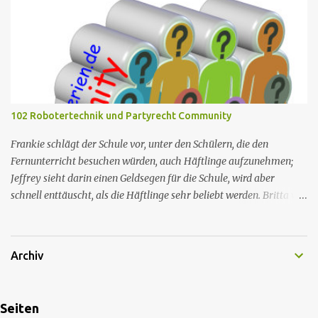
nicht nur lustig findet, sondern über alles lacht, was er sagt. Jen
Tobolowsky als Dr. Le...
und Adam nehmen sich mit ihrem Camcorder in ihrer Wohnung
beim gemeinsamen Sex auf. Sie sind von dem Ergebnis enttäuscht
und stellen fest, dass das Erstellen eines Sex-Tapes etwas ist, das
Amateure nicht versuchen sollten, und beschließen, dass Fantasie
oft besser ist als Bilder. Nr. (ges.) 10 Nr. (St.) 3 Deutscher Titel Die
blasse Wirklichkeit Original­titel Mr. Fix-It Erstaus­strahlung USA 8.
102 Robotertechnik und Partyrecht Community
Okt. 2007 Deutsch­sprachige Erstaus­strahlung (D) 8. Jan. 2010
Regie Gary Halvorson Drehbuch Tom Hertz Hauptb...
Frankie schlägt der Schule vor, unter den Schülern, die den
Fernunterricht besuchen würden, auch Häftlinge aufzunehmen;
Jeffrey sieht darin einen Geldsegen für die Schule, wird aber
schnell enttäuscht, als die Häftlinge sehr beliebt werden. Britta will
eine Party in der Wohnung von Abed und Annie veranstalten und
muss dafür eine List anwenden. Nr. (ges.) 102 Deutscher Titel
Robotertechnik und Partyrecht Serie Community Staffel Staffel 5
Archiv
Nr. (St.) 5 Original­titel Laws of Robotics & Party Rights Regie Rob
Schrab Drehbuch Dean Young Erstaus­strahlung USA 7. Apr. 2015
Deutsch­sprachige Erstaus­strahlung (D) 16. Aug. 2015 Rollenname
Seiten
Schauspieler/in Jeffrey „Jeff“ Winger Joel McHale Britta Perry