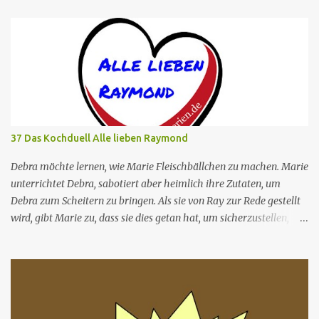
nach dir St-Nr 709 Original-Titel "Farmer Buchman" Regie Helen
Hunt Buch Robert Peacock Rolle Schauspieler Synchronsprecher
Paul Buchman Paul Reiser Volker Brandt Jamie Stemple Buchman
Helen Hunt Madeleine Stolze Lisa Stemple Anne Ramsay Marietta
Meade Mark Devanow Richard Kind Lambert Hamel Fran
Devanow Leila Kenzle Dagmar Heller Ira Buchman John Pankow
Tommi Piper Die Serie konzentriert sich hauptsächlich auf das
frisch verheiratete Ehepaar Paul Buchman, einen
37 Das Kochduell Alle lieben Raymond
Dokumentarfilmer, und Jamie Stemple Buchman, eine Spezialistin
für Öffentlichkeitsarbeit, die sich mit allen möglichen Dingen
Debra möchte lernen, wie Marie Fleischbällchen zu machen. Marie
beschäftigen, von humorvollen Kleinigkeiten des Alltags bis hin zu
unterrichtet Debra, sabotiert aber heimlich ihre Zutaten, um
großen...
Debra zum Scheitern zu bringen. Als sie von Ray zur Rede gestellt
wird, gibt Marie zu, dass sie dies getan hat, um sicherzustellen,
dass alles "richtig" bleibt. Marie entschuldigt sich jedoch und gibt
ihre Rezepte an Debra weiter. Nr. (ges.) 37 Deutscher Titel Das
Kochduell Serie Alle lieben Raymond Staffel Staffel 02 Nr. (St.) 15
Original­titel "Marie's Meatballs" Regie Brian K. Roberts Drehbuch
Susan Van Allen Erstaus­strahlung USA 12.10.2001 Deutsch­