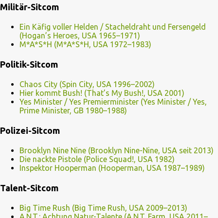
Militär-Sitcom
Ein Käfig voller Helden / Stacheldraht und Fersengeld
(Hogan’s Heroes, USA 1965–1971)
M*A*S*H (M*A*S*H, USA 1972–1983)
Politik-Sitcom
Chaos City (Spin City, USA 1996–2002)
Hier kommt Bush! (That’s My Bush!, USA 2001)
Yes Minister / Yes Premierminister (Yes Minister / Yes,
Prime Minister, GB 1980–1988)
Polizei-Sitcom
Brooklyn Nine Nine (Brooklyn Nine-Nine, USA seit 2013)
Die nackte Pistole (Police Squad!, USA 1982)
Inspektor Hooperman (Hooperman, USA 1987–1989)
Talent-Sitcom
Big Time Rush (Big Time Rush, USA 2009–2013)
A.N.T.: Achtung Natur-Talente (A.N.T. Farm, USA 2011–