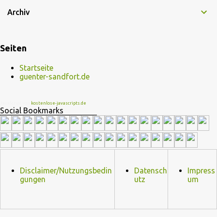
aus, wobei sie ihren Job aufgibt. Dr. Berkowitz erkennt, dass er
Archiv
ohne Penelope sein Büro nicht führen kann, und lockt sie mit einer
beträchtlichen Gehaltserhöhung zurück. Embed from Getty
Images Von links: Todd Grinnell, Justina Machado, Rita Moreno,
Seiten
Isabella Gomez, Marcel Ruiz and Stephen Tobolowsky
Hauptbesetzung Justina Machado als Penelope Alvarez Rita
Startseite
Moreno als Lydia Riera Isabella Gomez als Elena Alvarez Marcel
guenter-sandfort.de
Ruiz als Alex Alvarez Todd Grinnell als Dwayne Schneider Stephen
Tobolowsky als Dr. Le...
JavaScript von
kostenlose-javascripts.de
Social Bookmarks
Disclaimer/Nutzungsbedin
Datensch
Impress
gungen
utz
um