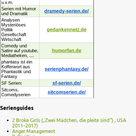
u.v.m.
Serien mit Humor
dramedy-serien.de/
und Dramatik
Analysen
Mysteriöses
gedankennetz.de
Politik
Gesellschaft
Wirtschaft
Comedy und
humorfan.de
Satire auf youtube,
Mediatheken, ....
phantasy ist ein
Kofferwort aus
serienphantasy.de/
Phantastik und
Fantasy
sf-serien.de/
SF Serien:
Sitcoms,
sitcomserien.de/
Comedyserien
Serienguides
2 Broke Girls („Zwei Mädchen, die pleite sind“) , USA
2011–2017)
Anger Management