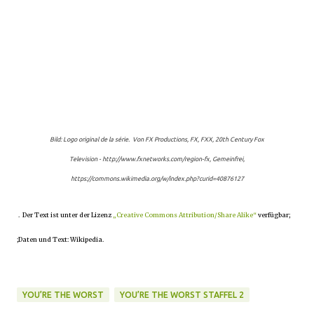
Bild:
Logo original de la série. Von FX Productions, FX, FXX, 20th Century Fox
Television - http://www.fxnetworks.com/region-fx, Gemeinfrei,
https://commons.wikimedia.org/w/index.php?curid=40876127
. Der Text ist unter der Lizenz
„Creative Commons Attribution/Share Alike“
verfügbar;
;Daten und Text: Wikipedia.
YOU’RE THE WORST
YOU’RE THE WORST STAFFEL 2