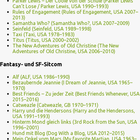
Parker Lewis – Der Coole von der Schule (Parker Lewis
Can’t Lose / Parker Lewis, USA 1990–1993)
Rules of Engagement (Rules of Engagement, USA 2007–
2013)
Samantha Who? (Samantha Who?, USA 2007–2009)
Seinfeld (Seinfeld, USA 1989–1998)
Taxi (Taxi, USA 1978–1983)
Titus (Titus, USA 2000–2002)
The New Adventures of Old Christine (The New
Adventures of Old Christine, USA 2006–2010)
Fantasy- und SF-Sitcom
Alf (ALF, USA 1986–1990)
Bezaubernde Jeannie (I Dream of Jeannie, USA 1965–
1970)
Best Friends – Zu jeder Zeit (Best Friends Whenever, USA
2015–2016)
Catweazle (Catweazle, GB 1970–1971)
Harry und die Hendersons (Harry and the Hendersons,
USA 1991–1993)
Hinterm Mond gleich links (3rd Rock from the Sun, USA
1996–2001)
Hund mit Blog (Dog With a Blog, USA 2012–2015)
Mein Onkel vom Mars (My favorite Martian, USA 1963–