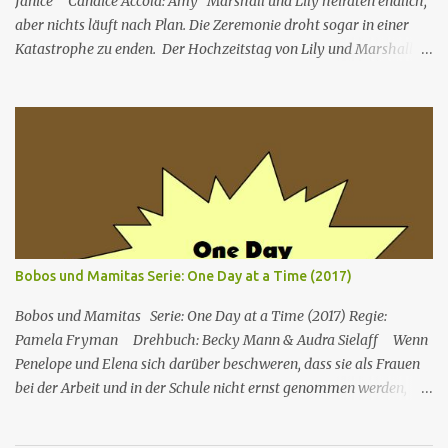
Janice Candice Accola: Amy Marshall und Lily heiraten endlich,
aber nichts läuft nach Plan. Die Zeremonie droht sogar in einer
Katastrophe zu enden. Der Hochzeitstag von Lily und Marshall
naht, aber nichts läuft so, wie sie es geplant hatten.
Überraschenderweise springt Barney ein, um ihren einmaligen
Moment zu retten. Währenddessen missbraucht Barney die
Superkraft "Es ist für die Braut". Nr. (ges.) 43 Deutscher Titel
Hochzeit mit Harfe Serie How I Met Your Mother Staffel Staffel 2
Nr. (St.) 21 Original­titel Something Borrowed Regie Pamela
Fryman Drehbuch Greg Malins Erstaus­strahlung USA 7. Mai 2007
Deutsch­sprachige Erstaus­strahlung (D) 14. Feb. 2009 How I Met
Your Mother (Englisch für „Wie ich eure Mutter kennenlernte“;
Bobos und Mamitas Serie: One Day at a Time (2017)
kurz: HIMYM) ist eine US-amerikanische Sitcom, die neun Staffeln
umfassen 208 Folgen, die von 2005 bis 2014 ...
Bobos und Mamitas Serie: One Day at a Time (2017) Regie:
Pamela Fryman Drehbuch: Becky Mann & Audra Sielaff Wenn
Penelope und Elena sich darüber beschweren, dass sie als Frauen
bei der Arbeit und in der Schule nicht ernst genommen werden,
bietet Lydia Ratschläge einer älteren Generation an. Penelope
ignoriert Elenas Ratschlag und ruft ihre sexistische Mitarbeiterin