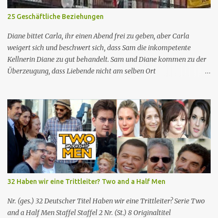
im Mockumentary-Stil, die von Quinta Brunson erdacht wurde 🏫
25 Geschäftliche Beziehungen
Eine Gruppe von sehr engagierten Lehrern sowie eine etwas
unbeholfene Schulleiterin versuchen trotz aller herrschenden
Diane bittet Carla, ihr einen Abend frei zu geben, aber Carla
Widerstände, an einer öffentlichen ...
weigert sich und beschwert sich, dass Sam die inkompetente
Kellnerin Diane zu gut behandelt. Sam und Diane kommen zu der
Überzeugung, dass Liebende nicht am selben Ort
zusammenarbeiten können, also kündigt Diane, um sich woanders
einen Job zu suchen. Mr. Hedges bietet Diane eine Stelle an, aber
sie lehnt ab, als Mr. Hedges Sam fragt, ob er sie nackt gesehen
habe, woraufhin sie erkennt, dass sie als Sexobjekt und nicht
wegen ihrer Fähigkeiten und Qualifikationen eingestellt wird.
Enttäuscht kehrt Diane zu ihrem Job bei Cheers zurück,
beschuldigt aber Sam, sie aus den gleichen Gründen wie Mr.
Hedges wieder eingestellt zu haben. Sam versichert ihr, dass dies
nicht der Fall ist, und sie ist beschwichtigt. Norm und seine Frau
32 Haben wir eine Trittleiter? Two and a Half Men
Vera sind getrennt. Norm kann sich keine andere Frau suchen, aber
es stellt sich heraus, dass Vera mit einem anderen Mann
Nr. (ges.) 32 Deutscher Titel Haben wir eine Trittleiter? Serie Two
zusammen ist Cheers Folgeninfos: Nr. (ges.) 25 Nr. (St.) 03
and a Half Men Staffel Staffel 2 Nr. (St.) 8 Original­titel