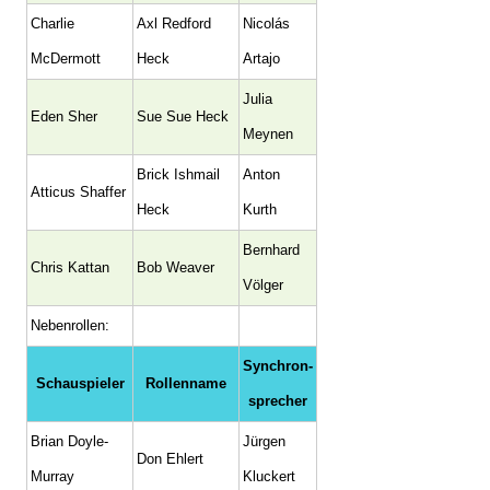
Charlie
Axl Redford
Nicolás
McDermott
Heck
Artajo
Julia
Eden Sher
Sue Sue Heck
Meynen
Brick Ishmail
Anton
Atticus Shaffer
Heck
Kurth
Bernhard
Chris Kattan
Bob Weaver
Völger
Nebenrollen:
Synchron­
Schauspieler
Rollenname
sprecher
Brian Doyle-
Jürgen
Don Ehlert
Murray
Kluckert