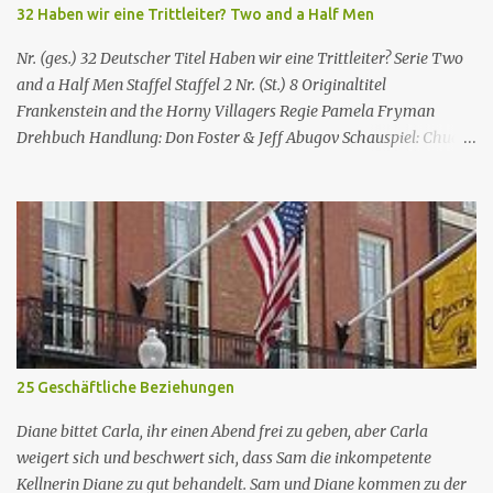
im Mockumentary-Stil, die von Quinta Brunson erdacht wurde 🏫
32 Haben wir eine Trittleiter? Two and a Half Men
Eine Gruppe von sehr engagierten Lehrern sowie eine etwas
unbeholfene Schulleiterin versuchen trotz aller herrschenden
Nr. (ges.) 32 Deutscher Titel Haben wir eine Trittleiter? Serie Two
Widerstände, an...
and a Half Men Staffel Staffel 2 Nr. (St.) 8 Original­titel
Frankenstein and the Horny Villagers Regie Pamela Fryman
Drehbuch Handlung: Don Foster & Jeff Abugov Schauspiel: Chuck
Lorre & Lee Aronsohn Erstaus­strahlung USA 15. Nov. 2004
Deutsch­sprachige Erstaus­strahlung (A/D) 20. Mai 2006 Charlie
Sheen Gastdarsteller der Folge: Kelley West (Nancy)
Besonderheiten: Ashton Kutcher, Jon Cryer Alan hat im
Supermarkt eine Frau kennengelernt, mit der er auf ein Date geht.
Bei der Heimkehr bringt er Nancy gleich mit, genau in dem
Moment als er mit ihr wieder im Schlafzimmer verschwunden ist
kommt Jake ins Strandhaus. Alan gibt sich übermäßig viel Mühe
Nancy vor Jake zu verbergen, während Jake sich nur für den
25 Geschäftliche Beziehungen
Fernseher interessiert. Nach einer Woche möchte Alan ihr einen
Heiratsantrag machen; zu diesen kommt es aber gar nicht, weil sie
Diane bittet Carla, ihr einen Abend frei zu geben, aber Carla
anruft und Alan sagt, dass ihr Mann nach...
weigert sich und beschwert sich, dass Sam die inkompetente
Kellnerin Diane zu gut behandelt. Sam und Diane kommen zu der