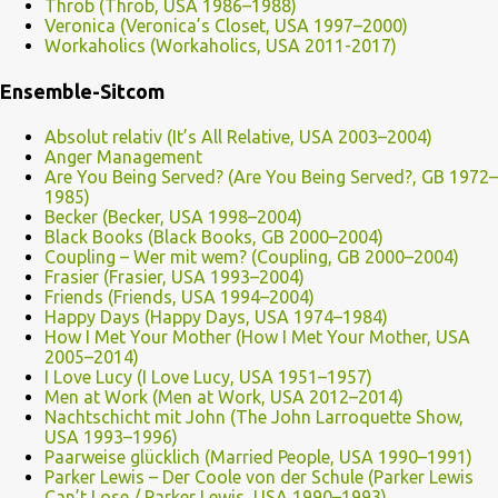
Throb (Throb, USA 1986–1988)
Veronica (Veronica’s Closet, USA 1997–2000)
Workaholics (Workaholics, USA 2011-2017)
Ensemble-Sitcom
Absolut relativ (It’s All Relative, USA 2003–2004)
Anger Management
Are You Being Served? (Are You Being Served?, GB 1972–
1985)
Becker (Becker, USA 1998–2004)
Black Books (Black Books, GB 2000–2004)
Coupling – Wer mit wem? (Coupling, GB 2000–2004)
Frasier (Frasier, USA 1993–2004)
Friends (Friends, USA 1994–2004)
Happy Days (Happy Days, USA 1974–1984)
How I Met Your Mother (How I Met Your Mother, USA
2005–2014)
I Love Lucy (I Love Lucy, USA 1951–1957)
Men at Work (Men at Work, USA 2012–2014)
Nachtschicht mit John (The John Larroquette Show,
USA 1993–1996)
Paarweise glücklich (Married People, USA 1990–1991)
Parker Lewis – Der Coole von der Schule (Parker Lewis
Can’t Lose / Parker Lewis, USA 1990–1993)