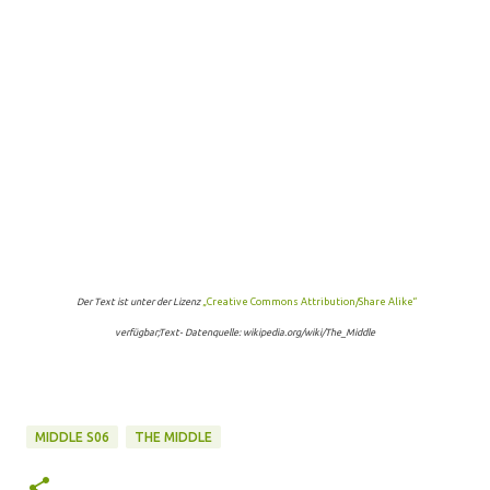
Der Text ist unter der Lizenz
„Creative Commons Attribution/Share Alike“
verfügbar;Text- Datenquelle: wikipedia.org/wiki/The_Middle
MIDDLE S06
THE MIDDLE