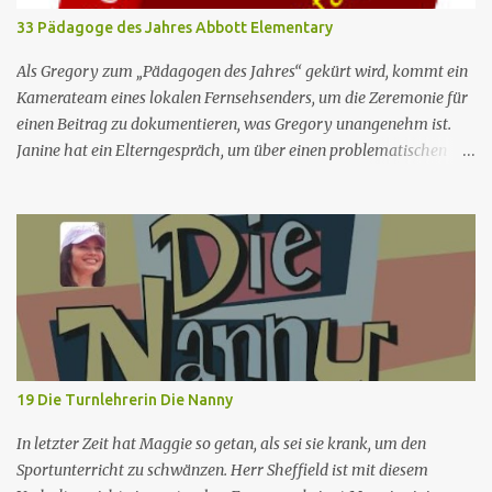
frisch verheiratete Ehepaar Paul Buchman, einen
33 Pädagoge des Jahres Abbott Elementary
Dokumentarfilmer, und Jamie Stemple Buchman, eine Spezialistin
für Öffentlichkeitsarbeit, die sich mit allen möglichen Dingen
Als Gregory zum „Pädagogen des Jahres“ gekürt wird, kommt ein
beschäftigen, von humorvollen Kleinigkeiten des Alltags bis hin zu
Kamerateam eines lokalen Fernsehsenders, um die Zeremonie für
großen...
einen Beitrag zu dokumentieren, was Gregory unangenehm ist.
Janine hat ein Elterngespräch, um über einen problematischen
Schüler zu sprechen, wird jedoch von dessen Eltern beschimpft, die
sie als schlechte Lehrerin bezeichnen. Jacob hilft Barbara bei einer
Fortbildung für Lehrer, die sie vom Schulbezirk absolvieren muss.
Nr. (ges.) 33 Deutscher Titel Pädagoge des Jahres Serie Abbott
Elementary Staffel Staffel 2 Nr. (St.) 20 Original­titel Educator of
the Year Regie Claire Scanlon Drehbuch Jordan Temple Erstaus­
strahlung (USA) 5. Apr. 2023 Deutsch­sprachige Erst­veröffent­
lichung (D/A/CH) 21. Juni 2023 Abbott Elementary ist eine US-
amerikanische Sitcom im Mockumentary-Stil, die von Quinta
19 Die Turnlehrerin Die Nanny
Brunson erdacht wurde 🏫Eine Gruppe von sehr engagierten
Lehrern sowie eine etwas unbeholfene Schulleiterin versuchen
In letzter Zeit hat Maggie so getan, als sei sie krank, um den
trotz aller herrschenden Widerst...
Sportunterricht zu schwänzen. Herr Sheffield ist mit diesem