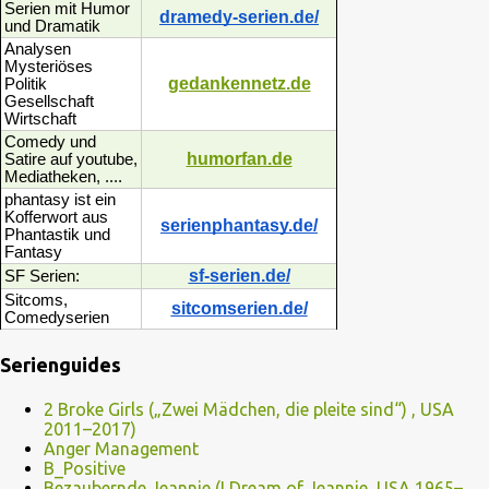
Serien mit Humor
dramedy-serien.de/
und Dramatik
Analysen
Mysteriöses
gedankennetz.de
Politik
Gesellschaft
Wirtschaft
Comedy und
humorfan.de
Satire auf youtube,
Mediatheken, ....
phantasy ist ein
Kofferwort aus
serienphantasy.de/
Phantastik und
Fantasy
sf-serien.de/
SF Serien:
Sitcoms,
sitcomserien.de/
Comedyserien
Serienguides
2 Broke Girls („Zwei Mädchen, die pleite sind“) , USA
2011–2017)
Anger Management
B_Positive
Bezaubernde Jeannie (I Dream of Jeannie, USA 1965–