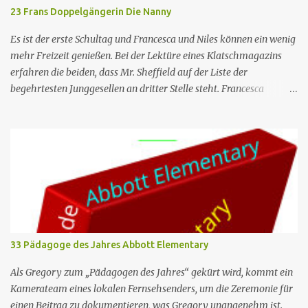
seinen Lebensunterhalt mit dem Schreiben von Werbejingles
23 Frans Doppelgängerin Die Nanny
verdient und einen hedonistischen Lebensstil führt. Als Alans F...
Es ist der erste Schultag und Francesca und Niles können ein wenig
mehr Freizeit genießen. Bei der Lektüre eines Klatschmagazins
erfahren die beiden, dass Mr. Sheffield auf der Liste der
begehrtesten Junggesellen an dritter Stelle steht. Francesca
erkennt, dass Maxwell ausgehen und sich vielleicht mit einer Frau
anfreunden muss, und drängt ihn, mit ihr und Lalla in einen
Nachtclub zu gehen. Der Mann ist der einzige, dem es gelingt, in
einen exklusiven Club zu gelangen, und dort trifft er Leslie, ein
Mädchen, das Francesca körperlich und in den Gesten sehr ähnlich
ist. Die Ähnlichkeit zwischen den beiden ist für jeden
offensichtlich, außer für Francesca und Maxwell. Herr Sheffield
geht ein paar Mal mit Leslie aus, beendet dann aber die
Beziehung, weil er merkt, dass der Frau etwas fehlt (d.h. sie ist
33 Pädagoge des Jahres Abbott Elementary
nicht Francesca). In der Zwischenzeit gerät Brighton in eine Krise,
weil ihre neuen Gefährten größer sind als sie. Sowohl Francesca als
Als Gregory zum „Pädagogen des Jahres“ gekürt wird, kommt ein
auch Maxwell sind überzeugt, dass es sich um die Grö...
Kamerateam eines lokalen Fernsehsenders, um die Zeremonie für
einen Beitrag zu dokumentieren, was Gregory unangenehm ist.