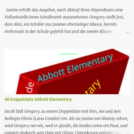
Janine erhält das Angebot, nach Ablauf ihres Stipendiums eine
Vollzeitstelle beim Schulbezirk anzunehmen. Gregory stellt fest,
dass Alex, ein Schüler aus Janines ehemaliger Klasse, bereits
mehrmals in der Schule gefehlt hat und die zweite Klasse
wiederholen muss, wenn er noch einen weiteren Tag fehlt. Jacob
ist verärgert darüber, dass Melissa und Barbara ein generatives KI-
Programm nutzen, um auf die E-Mails zu antworten, die er ihnen
regelmäßig schickt. Nr. (ges.) 44 Deutscher Titel Alex Serie Abbott
Elementary Staffel Staffel 3 Nr. (St.) 9 Original­titel Alex Regie
Randall Einhorn Drehbuch Justin Tan Erstaus­strahlung (USA) 10.
Apr. 2024 Deutsch­sprachige Erst­veröffent­lichung (D/A/CH) 14.
Aug. 2024 Abbott Elementary ist eine US-amerikanische Sitcom
im Mockumentary-Stil, die von Quinta Brunson erdacht wurde 🏫
46 Doppeldate Abbott Elementary
Eine Gruppe von sehr engagierten Lehrern sowie eine etwas
unbeholfene Schulleiterin versuchen trotz aller herrschenden
Jacob lädt Gregory zu einem Doppeldate mit ihm, Avi und Avis
Widerstände, an einer öffentlichen ...
Kollegin Olivia (Lana Condor) ein. Als sie Janine mit Manny sehen,
wird Gregory nervös, weil er glaubt, die beiden seien ein Paar, und
ruiniert dadurch sein Date mit Olivia. Unterdessen gründet Ava