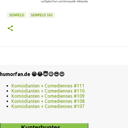
verfügbar;Text und Atenquelle: Wikipedia
SEINFELD
SEINFELD S03
humorfan.de 😁😂😇😉😎😍
Komödianten + Comediennes #111
Komödianten + Comediennes #110
Komödianten + Comediennes #109
Komödianten + Comediennes #108
Komödianten + Comediennes #107
Kunterbuntes ...