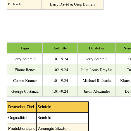
Larry David & Greg Daniels
Drehbuch
Figur
Auftritte
Darsteller
Syn
Jerry Seinfeld
1.01–9.24
Jerry Seinfeld
O
Elaine Benes
1.02–9.24
Julia Louis-Dreyfus
Tr
Cosmo Kramer
1.01–9.24
Michael Richards
Klaus-
George Costanza
1.01–9.24
Jason Alexander
Detl
Deutscher Titel
Seinfeld
Originaltitel
Seinfeld
Produktionsland
Vereinigte Staaten