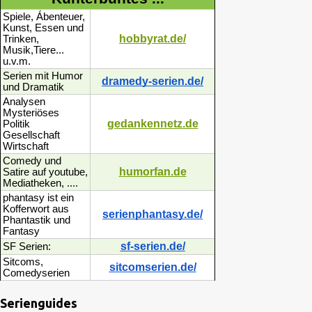
Spiele, Ábenteuer,
Kunst, Essen und
hobbyrat.de/
Trinken,
Musik,Tiere...
u.v.m.
Serien mit Humor
dramedy-serien.de/
und Dramatik
Analysen
Mysteriöses
gedankennetz.de
Politik
Gesellschaft
Wirtschaft
Comedy und
humorfan.de
Satire auf youtube,
Mediatheken, ....
phantasy ist ein
Kofferwort aus
serienphantasy.de/
Phantastik und
Fantasy
sf-serien.de/
SF Serien:
Sitcoms,
sitcomserien.de/
Comedyserien
Serienguides