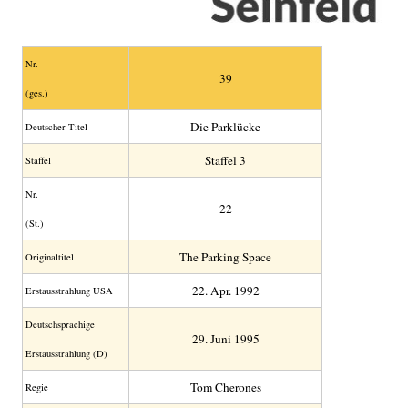
Nr.
39
(ges.)
Die Parklücke
Deutscher Titel
Staffel 3
Staffel
Nr.
22
(St.)
The Parking Space
Original­titel
22. Apr. 1992
Erstaus­strahlung USA
Deutsch­sprachige
29. Juni 1995
Erstaus­strahlung (D)
Tom Cherones
Regie