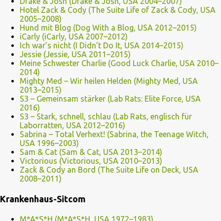
Drake & Josh (Drake & Josh, USA 2004–2007)
Hotel Zack & Cody (The Suite Life of Zack & Cody, USA
2005–2008)
Hund mit Blog (Dog With a Blog, USA 2012–2015)
iCarly (iCarly, USA 2007–2012)
Ich war’s nicht (I Didn’t Do It, USA 2014–2015)
Jessie (Jessie, USA 2011–2015)
Meine Schwester Charlie (Good Luck Charlie, USA 2010–
2014)
Mighty Med – Wir heilen Helden (Mighty Med, USA
2013–2015)
S3 – Gemeinsam stärker (Lab Rats: Elite Force, USA
2016)
S3 – Stark, schnell, schlau (Lab Rats, englisch für
Laborratten, USA 2012–2016)
Sabrina – Total Verhext! (Sabrina, the Teenage Witch,
USA 1996–2003)
Sam & Cat (Sam & Cat, USA 2013–2014)
Victorious (Victorious, USA 2010–2013)
Zack & Cody an Bord (The Suite Life on Deck, USA
2008–2011)
Krankenhaus-Sitcom
M*A*S*H (M*A*S*H, USA 1972–1983)