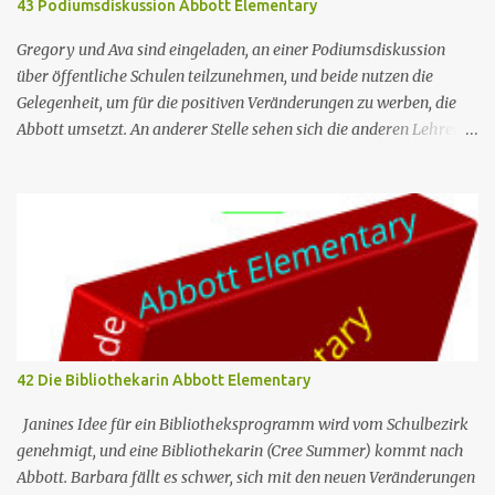
43 Podiumsdiskussion Abbott Elementary
Vera sind getrennt. Norm kann sich keine andere Frau suchen, aber
es stellt sich heraus, dass Vera mit einem anderen Mann
Gregory und Ava sind eingeladen, an einer Podiumsdiskussion
zusammen ist Cheers Folgeninfos: Nr. (ges.) 25 Nr. (St.) 03
über öffentliche Schulen teilzunehmen, und beide nutzen die
Deutscher Titel...
Gelegenheit, um für die positiven Veränderungen zu werben, die
Abbott umsetzt. An anderer Stelle sehen sich die anderen Lehrer
während einer Erste-Hilfe-Schulung mit gegenseitigen Urteilen
über ihre Beziehungen konfrontiert, und Janine erhält vom
Schulbezirk die Genehmigung für ihr Bibliotheksprogramm. Nr.
(ges.) 43 Deutscher Titel Podiumsdiskussion Serie Abbott
Elementary Staffel Staffel 3 Nr. (St.) 8 Original­titel Panel Regie
Claire Scanlon Drehbuch Quinta Brunson Erstaus­strahlung (USA)
20. März 2024 Deutsch­sprachige Erst­veröffent­lichung (D/A/CH)
14. Aug. 2024 Abbott Elementary ist eine US-amerikanische
Sitcom im Mockumentary-Stil, die von Quinta Brunson erdacht
42 Die Bibliothekarin Abbott Elementary
wurde 🏫Eine Gruppe von sehr engagierten Lehrern sowie eine
etwas unbeholfene Schulleiterin versuchen trotz aller
Janines Idee für ein Bibliotheksprogramm wird vom Schulbezirk
herrschenden Widerstände, an einer öffentlichen Schule in Ph...
genehmigt, und eine Bibliothekarin (Cree Summer) kommt nach
Abbott. Barbara fällt es schwer, sich mit den neuen Veränderungen