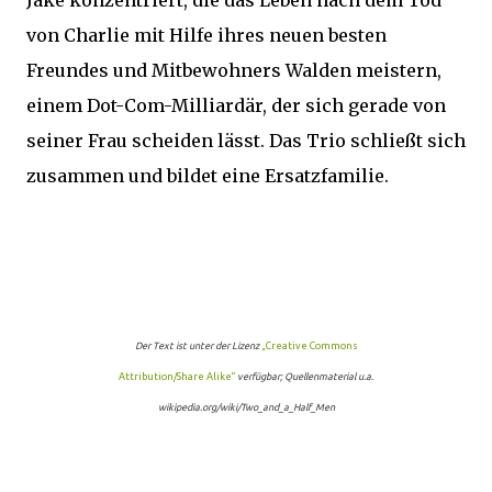
Jake konzentriert, die das Leben nach dem Tod
von Charlie mit Hilfe ihres neuen besten
Freundes und Mitbewohners Walden meistern,
einem Dot-Com-Milliardär, der sich gerade von
seiner Frau scheiden lässt. Das Trio schließt sich
zusammen und bildet eine Ersatzfamilie.
Der Text ist unter der Lizenz
„Creative Commons
Attribution/Share Alike“
verfügbar; Quellenmaterial u.a.
wikipedia.org/wiki/Two_and_a_Half_Men