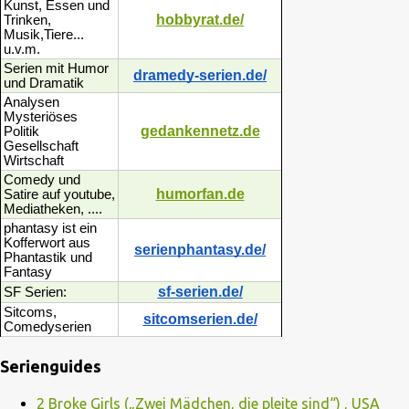
Kunst, Essen und
hobbyrat.de/
Trinken,
Musik,Tiere...
u.v.m.
Serien mit Humor
dramedy-serien.de/
und Dramatik
Analysen
Mysteriöses
gedankennetz.de
Politik
Gesellschaft
Wirtschaft
Comedy und
humorfan.de
Satire auf youtube,
Mediatheken, ....
phantasy ist ein
Kofferwort aus
serienphantasy.de/
Phantastik und
Fantasy
sf-serien.de/
SF Serien:
Sitcoms,
sitcomserien.de/
Comedyserien
Serienguides
2 Broke Girls („Zwei Mädchen, die pleite sind“) , USA