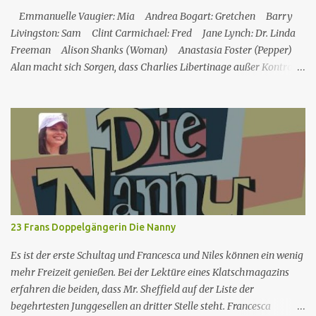
Lehrern sowie eine etwas unbeholfene Schulleiterin versuchen
Emmanuelle Vaugier: Mia Andrea Bogart: Gretchen Barry
trotz aller herrschenden Widerst...
Livingston: Sam Clint Carmichael: Fred Jane Lynch: Dr. Linda
Freeman Alison Shanks (Woman) Anastasia Foster (Pepper)
Alan macht sich Sorgen, dass Charlies Libertinage außer Kontrolle
gerät. Nr. (ges.) 111 Deutscher Titel Der Trauerarbeiter Serie Two
and a Half Men Staffel Staffel 5 Nr. (St.) 15 Original­titel Rough
Night in Hump Junction (aka His Ugly Bundle) Regie James
Widdoes Drehbuch Handlung: Mark Roberts Schauspiel: Chuck
Lorre & Lee Aronsohn Erstaus­strahlung USA 21. Apr. 2008
Deutsch­sprachige Erstaus­strahlung (A/D) 2. Mai 2009 Die Serie
drehte sich zunächst um das Leben der Harper-Brüder Charlie
und Alan sowie Alans Sohn Jake. Charlie ist ein Junggeselle, der
seinen Lebensunterhalt mit dem Schreiben von Werbejingles
23 Frans Doppelgängerin Die Nanny
verdient und einen hedonistischen Lebensstil führt. Als Alans F...
Es ist der erste Schultag und Francesca und Niles können ein wenig
mehr Freizeit genießen. Bei der Lektüre eines Klatschmagazins
erfahren die beiden, dass Mr. Sheffield auf der Liste der
begehrtesten Junggesellen an dritter Stelle steht. Francesca