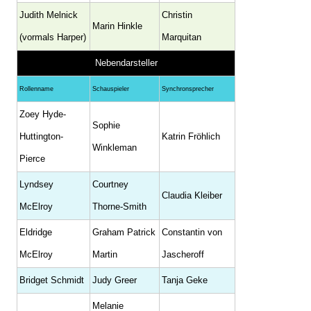
Judith Melnick
Christin
Marin Hinkle
(vormals Harper)
Marquitan
Nebendarsteller
Rollenname
Schauspieler
Synchronsprecher
Zoey Hyde-
Sophie
Huttington-
Katrin Fröhlich
Winkleman
Pierce
Lyndsey
Courtney
Claudia Kleiber
McElroy
Thorne-Smith
Eldridge
Graham Patrick
Constantin von
McElroy
Martin
Jascheroff
Bridget Schmidt
Judy Greer
Tanja Geke
Melanie