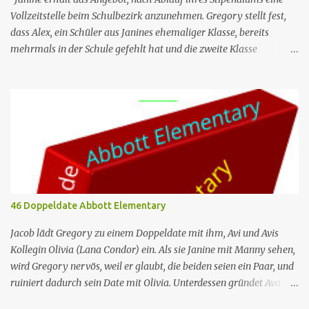
Vollzeitstelle beim Schulbezirk anzunehmen. Gregory stellt fest,
dass Alex, ein Schüler aus Janines ehemaliger Klasse, bereits
mehrmals in der Schule gefehlt hat und die zweite Klasse
wiederholen muss, wenn er noch einen weiteren Tag fehlt. Jacob
ist verärgert darüber, dass Melissa und Barbara ein generatives KI-
Programm nutzen, um auf die E-Mails zu antworten, die er ihnen
regelmäßig schickt. Nr. (ges.) 44 Deutscher Titel Alex Serie Abbott
Elementary Staffel Staffel 3 Nr. (St.) 9 Original­titel Alex Regie
Randall Einhorn Drehbuch Justin Tan Erstaus­strahlung (USA) 10.
Apr. 2024 Deutsch­sprachige Erst­veröffent­lichung (D/A/CH) 14.
Aug. 2024 Abbott Elementary ist eine US-amerikanische Sitcom
im Mockumentary-Stil, die von Quinta Brunson erdacht wurde 🏫
46 Doppeldate Abbott Elementary
Eine Gruppe von sehr engagierten Lehrern sowie eine etwas
unbeholfene Schulleiterin versuchen trotz aller herrschenden
Jacob lädt Gregory zu einem Doppeldate mit ihm, Avi und Avis
Widerstände, an einer öffentlichen ...
Kollegin Olivia (Lana Condor) ein. Als sie Janine mit Manny sehen,
wird Gregory nervös, weil er glaubt, die beiden seien ein Paar, und
ruiniert dadurch sein Date mit Olivia. Unterdessen gründet Ava
einen Buchclub mit verschiedenen Lehrern; das erste Treffen artet