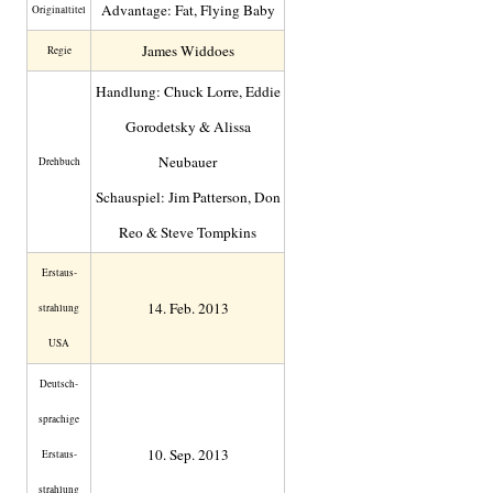
Advantage: Fat, Flying Baby
Original­titel
James Widdoes
Regie
Handlung: Chuck Lorre, Eddie
Gorodetsky & Alissa
Neubauer
Drehbuch
Schauspiel: Jim Patterson, Don
Reo & Steve Tompkins
Erstaus­
14. Feb. 2013
strahlung
USA
Deutsch­
sprachige
10. Sep. 2013
Erstaus­
strahlung