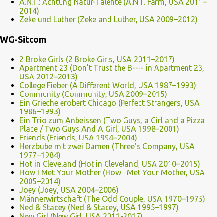
A.N.T.: Achtung Natur-Talente (A.N.T. Farm, USA 2011–
2014)
Zeke und Luther (Zeke and Luther, USA 2009–2012)
WG-Sitcom
2 Broke Girls (2 Broke Girls, USA 2011–2017)
Apartment 23 (Don’t Trust the B---- in Apartment 23,
USA 2012–2013)
College Fieber (A Different World, USA 1987–1993)
Community (Community, USA 2009–2015)
Ein Grieche erobert Chicago (Perfect Strangers, USA
1986–1993)
Ein Trio zum Anbeissen (Two Guys, a Girl and a Pizza
Place / Two Guys And A Girl, USA 1998–2001)
Friends (Friends, USA 1994–2004)
Herzbube mit zwei Damen (Three’s Company, USA
1977–1984)
Hot in Cleveland (Hot in Cleveland, USA 2010–2015)
How I Met Your Mother (How I Met Your Mother, USA
2005–2014)
Joey (Joey, USA 2004–2006)
Männerwirtschaft (The Odd Couple, USA 1970–1975)
Ned & Stacey (Ned & Stacey, USA 1995–1997)
New Girl (New Girl, USA 2011-2017)