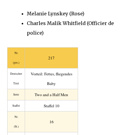
Melanie Lynskey (Rose)
Charles Malik Whitfield (Officier de
police)
Nr.
217
(ges.)
Vorteil: Fettes, fliegendes
Deutscher
Baby
Titel
Two and a Half Men
Serie
Staffel 10
Staffel
Nr.
16
(St.)