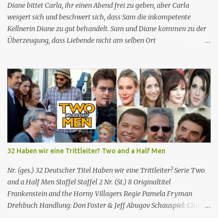
unbeholfene Schulleiterin versuchen trotz aller herrschenden
Diane bittet Carla, ihr einen Abend frei zu geben, aber Carla
Widerstände, an...
weigert sich und beschwert sich, dass Sam die inkompetente
Kellnerin Diane zu gut behandelt. Sam und Diane kommen zu der
Überzeugung, dass Liebende nicht am selben Ort
zusammenarbeiten können, also kündigt Diane, um sich woanders
einen Job zu suchen. Mr. Hedges bietet Diane eine Stelle an, aber
sie lehnt ab, als Mr. Hedges Sam fragt, ob er sie nackt gesehen
habe, woraufhin sie erkennt, dass sie als Sexobjekt und nicht
wegen ihrer Fähigkeiten und Qualifikationen eingestellt wird.
Enttäuscht kehrt Diane zu ihrem Job bei Cheers zurück,
beschuldigt aber Sam, sie aus den gleichen Gründen wie Mr.
Hedges wieder eingestellt zu haben. Sam versichert ihr, dass dies
nicht der Fall ist, und sie ist beschwichtigt. Norm und seine Frau
32 Haben wir eine Trittleiter? Two and a Half Men
Vera sind getrennt. Norm kann sich keine andere Frau suchen, aber
es stellt sich heraus, dass Vera mit einem anderen Mann
Nr. (ges.) 32 Deutscher Titel Haben wir eine Trittleiter? Serie Two
zusammen ist Cheers Folgeninfos: Nr. (ges.) 25 Nr. (St.) 03
and a Half Men Staffel Staffel 2 Nr. (St.) 8 Original­titel
Deutscher Titel...
Frankenstein and the Horny Villagers Regie Pamela Fryman
Drehbuch Handlung: Don Foster & Jeff Abugov Schauspiel: Chuck
Lorre & Lee Aronsohn Erstaus­strahlung USA 15. Nov. 2004