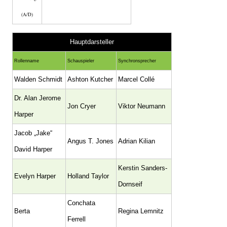
(A/D)
Hauptdarsteller
Rollenname
Schauspieler
Synchronsprecher
Walden Schmidt
Ashton Kutcher
Marcel Collé
Dr. Alan Jerome
Jon Cryer
Viktor Neumann
Harper
Jacob „Jake“
Angus T. Jones
Adrian Kilian
David Harper
Kerstin Sanders-
Evelyn Harper
Holland Taylor
Dornseif
Conchata
Berta
Regina Lemnitz
Ferrell