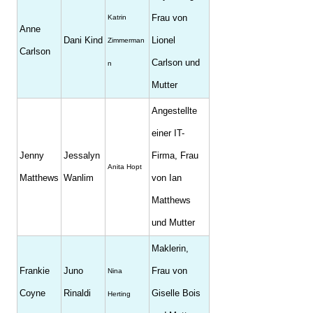
Frau von
Katrin
Anne
Dani Kind
Lionel
Zimmerman
Carlson
Carlson und
n
Mutter
Angestellte
einer IT-
Jenny
Jessalyn
Firma, Frau
Anita Hopt
Matthews
Wanlim
von Ian
Matthews
und Mutter
Maklerin,
Frankie
Juno
Frau von
Nina
Coyne
Rinaldi
Giselle Bois
Herting