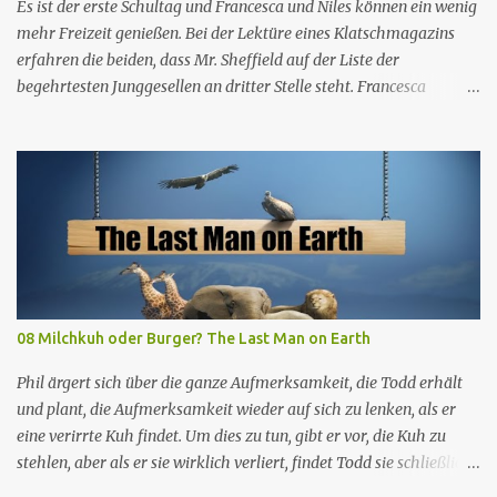
Es ist der erste Schultag und Francesca und Niles können ein wenig
mehr Freizeit genießen. Bei der Lektüre eines Klatschmagazins
erfahren die beiden, dass Mr. Sheffield auf der Liste der
begehrtesten Junggesellen an dritter Stelle steht. Francesca
erkennt, dass Maxwell ausgehen und sich vielleicht mit einer Frau
anfreunden muss, und drängt ihn, mit ihr und Lalla in einen
Nachtclub zu gehen. Der Mann ist der einzige, dem es gelingt, in
einen exklusiven Club zu gelangen, und dort trifft er Leslie, ein
Mädchen, das Francesca körperlich und in den Gesten sehr ähnlich
ist. Die Ähnlichkeit zwischen den beiden ist für jeden
offensichtlich, außer für Francesca und Maxwell. Herr Sheffield
geht ein paar Mal mit Leslie aus, beendet dann aber die
Beziehung, weil er merkt, dass der Frau etwas fehlt (d.h. sie ist
08 Milchkuh oder Burger? The Last Man on Earth
nicht Francesca). In der Zwischenzeit gerät Brighton in eine Krise,
weil ihre neuen Gefährten größer sind als sie. Sowohl Francesca als
Phil ärgert sich über die ganze Aufmerksamkeit, die Todd erhält
auch Maxwell sind überzeugt, dass es sich um die Grö...
und plant, die Aufmerksamkeit wieder auf sich zu lenken, als er
eine verirrte Kuh findet. Um dies zu tun, gibt er vor, die Kuh zu
stehlen, aber als er sie wirklich verliert, findet Todd sie schließlich
und erlaubt Phil, die Lorbeeren zu ernten. In dieser Nacht entdeckt