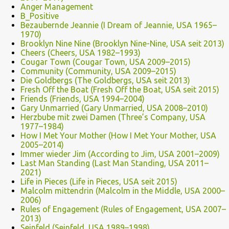
Anger Management
B_Positive
Bezaubernde Jeannie (I Dream of Jeannie, USA 1965–
1970)
Brooklyn Nine Nine (Brooklyn Nine-Nine, USA seit 2013)
Cheers (Cheers, USA 1982–1993)
Cougar Town (Cougar Town, USA 2009–2015)
Community (Community, USA 2009–2015)
Die Goldbergs (The Goldbergs, USA seit 2013)
Fresh Off the Boat (Fresh Off the Boat, USA seit 2015)
Friends (Friends, USA 1994–2004)
Gary Unmarried (Gary Unmarried, USA 2008–2010)
Herzbube mit zwei Damen (Three’s Company, USA
1977–1984)
How I Met Your Mother (How I Met Your Mother, USA
2005–2014)
Immer wieder Jim (According to Jim, USA 2001–2009)
Last Man Standing (Last Man Standing, USA 2011–
2021)
Life in Pieces (Life in Pieces, USA seit 2015)
Malcolm mittendrin (Malcolm in the Middle, USA 2000–
2006)
Rules of Engagement (Rules of Engagement, USA 2007–
2013)
Seinfeld (Seinfeld, USA 1989–1998)