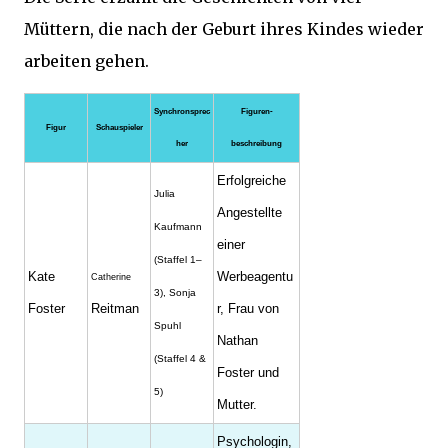
Müttern, die nach der Geburt ihres Kindes wieder
arbeiten gehen.
Synchronsprec
Figuren-
Figur
Schauspieler
her
beschreibung
Erfolgreiche
Julia
Angestellte
Kaufmann
einer
(Staffel 1–
Kate
Werbeagentu
Catherine
3), Sonja
Foster
Reitman
r, Frau von
Spuhl
Nathan
(Staffel 4 &
Foster und
5)
Mutter.
Psychologin,