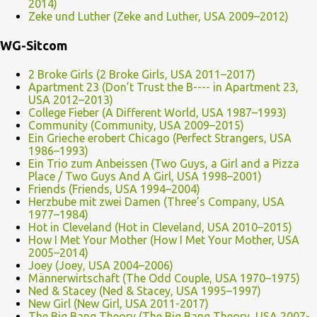
2014)
Zeke und Luther (Zeke and Luther, USA 2009–2012)
WG-Sitcom
2 Broke Girls (2 Broke Girls, USA 2011–2017)
Apartment 23 (Don’t Trust the B---- in Apartment 23,
USA 2012–2013)
College Fieber (A Different World, USA 1987–1993)
Community (Community, USA 2009–2015)
Ein Grieche erobert Chicago (Perfect Strangers, USA
1986–1993)
Ein Trio zum Anbeissen (Two Guys, a Girl and a Pizza
Place / Two Guys And A Girl, USA 1998–2001)
Friends (Friends, USA 1994–2004)
Herzbube mit zwei Damen (Three’s Company, USA
1977–1984)
Hot in Cleveland (Hot in Cleveland, USA 2010–2015)
How I Met Your Mother (How I Met Your Mother, USA
2005–2014)
Joey (Joey, USA 2004–2006)
Männerwirtschaft (The Odd Couple, USA 1970–1975)
Ned & Stacey (Ned & Stacey, USA 1995–1997)
New Girl (New Girl, USA 2011-2017)
The Big Bang Theory (The Big Bang Theory, USA 2007-