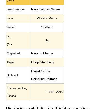
(ges.)
Narla hat das Sagen
Deutscher Titel
Workin’ Moms
Serie
Staffel 3
Staffel
Nr.
6
(St.)
Narls In Charge
Original­titel
Philip Sternberg
Regie
Daniel Gold &
Drehbuch
Catherine Reitman
Erstaus­strahlung
7. Feb. 2019
Kanada
Die Serie erzählt die Geschichten von vier