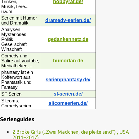
hobbyrat.de/
Trinken,
Musik,Tiere...
u.v.m.
Serien mit Humor
dramedy-serien.de/
und Dramatik
Analysen
Mysteriöses
gedankennetz.de
Politik
Gesellschaft
Wirtschaft
Comedy und
humorfan.de
Satire auf youtube,
Mediatheken, ....
phantasy ist ein
Kofferwort aus
serienphantasy.de/
Phantastik und
Fantasy
sf-serien.de/
SF Serien:
Sitcoms,
sitcomserien.de/
Comedyserien
Serienguides
2 Broke Girls („Zwei Mädchen, die pleite sind“) , USA
2011–2017)