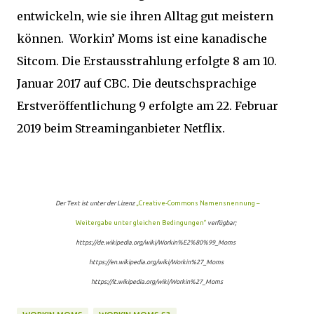
entwickeln, wie sie ihren Alltag gut meistern
können. Workin’ Moms ist eine kanadische
Sitcom. Die Erstausstrahlung erfolgte 8 am 10.
Januar 2017 auf CBC. Die deutschsprachige
Erstveröffentlichung 9 erfolgte am 22. Februar
2019 beim Streaminganbieter Netflix.
Der Text ist unter der Lizenz
„Creative-Commons Namensnennung –
Weitergabe unter gleichen Bedingungen“
verfügbar;
https://de.wikipedia.org/wiki/Workin%E2%80%99_Moms
https://en.wikipedia.org/wiki/Workin%27_Moms
https://it.wikipedia.org/wiki/Workin%27_Moms