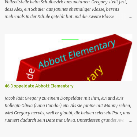
Vollzeitstelle beim Schulbezirk anzunehmen. Gregory stellt fest,
dass Alex, ein Schüler aus Janines ehemaliger Klasse, bereits
mehrmals in der Schule gefehlt hat und die zweite Klasse
wiederholen muss, wenn er noch einen weiteren Tag fehlt. Jacob
ist verärgert darüber, dass Melissa und Barbara ein generatives KI-
Programm nutzen, um auf die E-Mails zu antworten, die er ihnen
regelmäßig schickt. Nr. (ges.) 44 Deutscher Titel Alex Serie Abbott
Elementary Staffel Staffel 3 Nr. (St.) 9 Original­titel Alex Regie
Randall Einhorn Drehbuch Justin Tan Erstaus­strahlung (USA) 10.
Apr. 2024 Deutsch­sprachige Erst­veröffent­lichung (D/A/CH) 14.
Aug. 2024 Abbott Elementary ist eine US-amerikanische Sitcom
im Mockumentary-Stil, die von Quinta Brunson erdacht wurde 🏫
46 Doppeldate Abbott Elementary
Eine Gruppe von sehr engagierten Lehrern sowie eine etwas
unbeholfene Schulleiterin versuchen trotz aller herrschenden
Jacob lädt Gregory zu einem Doppeldate mit ihm, Avi und Avis
Widerstände, an einer öffentlichen ...
Kollegin Olivia (Lana Condor) ein. Als sie Janine mit Manny sehen,
wird Gregory nervös, weil er glaubt, die beiden seien ein Paar, und
ruiniert dadurch sein Date mit Olivia. Unterdessen gründet Ava
einen Buchclub mit verschiedenen Lehrern; das erste Treffen artet
jedoch in einen heftigen Streit aus, da die Mitglieder das Buch, das