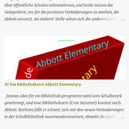
zusammen ist Cheers Folgeninfos: Nr. (ges.) 25 Nr. (St.) 03
über öffentliche Schulen teilzunehmen, und beide nutzen die
Deutscher Titel...
Gelegenheit, um für die positiven Veränderungen zu werben, die
Abbott umsetzt. An anderer Stelle sehen sich die anderen Lehrer
während einer Erste-Hilfe-Schulung mit gegenseitigen Urteilen
über ihre Beziehungen konfrontiert, und Janine erhält vom
Schulbezirk die Genehmigung für ihr Bibliotheksprogramm. Nr.
(ges.) 43 Deutscher Titel Podiumsdiskussion Serie Abbott
Elementary Staffel Staffel 3 Nr. (St.) 8 Original­titel Panel Regie
Claire Scanlon Drehbuch Quinta Brunson Erstaus­strahlung (USA)
20. März 2024 Deutsch­sprachige Erst­veröffent­lichung (D/A/CH)
14. Aug. 2024 Abbott Elementary ist eine US-amerikanische
Sitcom im Mockumentary-Stil, die von Quinta Brunson erdacht
42 Die Bibliothekarin Abbott Elementary
wurde 🏫Eine Gruppe von sehr engagierten Lehrern sowie eine
etwas unbeholfene Schulleiterin versuchen trotz aller
Janines Idee für ein Bibliotheksprogramm wird vom Schulbezirk
herrschenden Widerstände, an einer öffentlichen Schule in Ph...
genehmigt, und eine Bibliothekarin (Cree Summer) kommt nach
Abbott. Barbara fällt es schwer, sich mit den neuen Veränderungen
in der Schulbibliothek auseinanderzusetzen, obwohl die anderen
Lehrer sie für ihren Unterricht als nützlich empfinden.