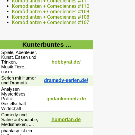
Komödianten + Comediennes #111
Komödianten + Comediennes #110
Komödianten + Comediennes #109
Komödianten + Comediennes #108
Komödianten + Comediennes #107
Kunterbuntes ...
Spiele, Ábenteuer,
Kunst, Essen und
hobbyrat.de/
Trinken,
Musik,Tiere...
u.v.m.
Serien mit Humor
dramedy-serien.de/
und Dramatik
Analysen
Mysteriöses
gedankennetz.de
Politik
Gesellschaft
Wirtschaft
Comedy und
humorfan.de
Satire auf youtube,
Mediatheken, ....
phantasy ist ein