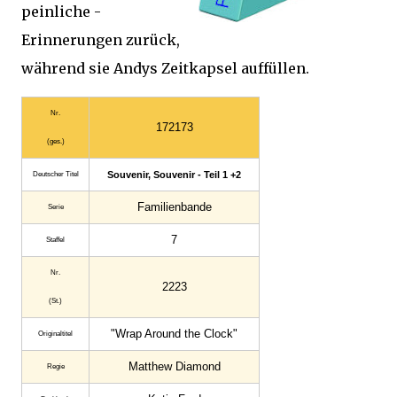
peinliche -
Erinnerungen zurück,
während sie Andys Zeitkapsel auffüllen.
Nr.
172173
(ges.)
Souvenir, Souvenir - Teil 1 +2
Deutscher Titel
Familienbande
Serie
7
Staffel
Nr.
2223
(St.)
"Wrap Around the Clock"
Original­titel
Matthew Diamond
Regie