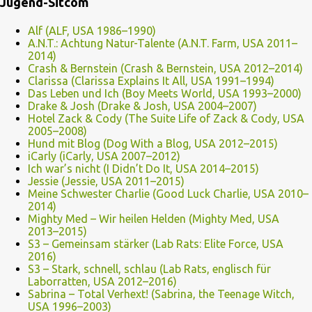
Jugend-Sitcom
Alf (ALF, USA 1986–1990)
A.N.T.: Achtung Natur-Talente (A.N.T. Farm, USA 2011–
2014)
Crash & Bernstein (Crash & Bernstein, USA 2012–2014)
Clarissa (Clarissa Explains It All, USA 1991–1994)
Das Leben und Ich (Boy Meets World, USA 1993–2000)
Drake & Josh (Drake & Josh, USA 2004–2007)
Hotel Zack & Cody (The Suite Life of Zack & Cody, USA
2005–2008)
Hund mit Blog (Dog With a Blog, USA 2012–2015)
iCarly (iCarly, USA 2007–2012)
Ich war’s nicht (I Didn’t Do It, USA 2014–2015)
Jessie (Jessie, USA 2011–2015)
Meine Schwester Charlie (Good Luck Charlie, USA 2010–
2014)
Mighty Med – Wir heilen Helden (Mighty Med, USA
2013–2015)
S3 – Gemeinsam stärker (Lab Rats: Elite Force, USA
2016)
S3 – Stark, schnell, schlau (Lab Rats, englisch für
Laborratten, USA 2012–2016)
Sabrina – Total Verhext! (Sabrina, the Teenage Witch,
USA 1996–2003)