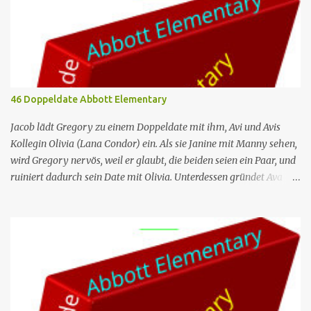
46 Doppeldate Abbott Elementary
Jacob lädt Gregory zu einem Doppeldate mit ihm, Avi und Avis
Kollegin Olivia (Lana Condor) ein. Als sie Janine mit Manny sehen,
wird Gregory nervös, weil er glaubt, die beiden seien ein Paar, und
ruiniert dadurch sein Date mit Olivia. Unterdessen gründet Ava
einen Buchclub mit verschiedenen Lehrern; das erste Treffen artet
jedoch in einen heftigen Streit aus, da die Mitglieder das Buch, das
sie lesen – „Parable of the Sower“ –, unterschiedlich
interpretieren. Nr. (ges.) 46 Deutscher Titel Doppeldate Serie
Abbott Elementary Staffel Staffel 3 Nr. (St.) 11 Original­titel Double
Date Regie Razan Ghalayini Drehbuch Garrett Werner Erstaus­
strahlung (USA) 1. Mai 2024 Deutsch­sprachige Erst­veröffent­
lichung (D/A/CH) 14. Aug. 2024 Abbott Elementary ist eine US-