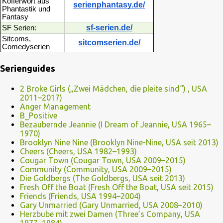
Kofferwort aus
serienphantasy.de/
Phantastik und
Fantasy
sf-serien.de/
SF Serien:
Sitcoms,
sitcomserien.de/
Comedyserien
Serienguides
2 Broke Girls („Zwei Mädchen, die pleite sind“) , USA
2011–2017)
Anger Management
B_Positive
Bezaubernde Jeannie (I Dream of Jeannie, USA 1965–
1970)
Brooklyn Nine Nine (Brooklyn Nine-Nine, USA seit 2013)
Cheers (Cheers, USA 1982–1993)
Cougar Town (Cougar Town, USA 2009–2015)
Community (Community, USA 2009–2015)
Die Goldbergs (The Goldbergs, USA seit 2013)
Fresh Off the Boat (Fresh Off the Boat, USA seit 2015)
Friends (Friends, USA 1994–2004)
Gary Unmarried (Gary Unmarried, USA 2008–2010)
Herzbube mit zwei Damen (Three’s Company, USA