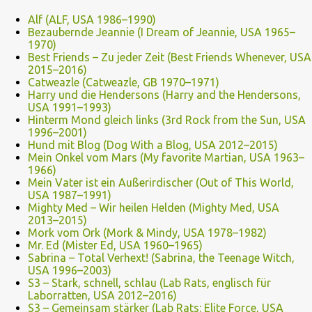
Alf (ALF, USA 1986–1990)
Bezaubernde Jeannie (I Dream of Jeannie, USA 1965–
1970)
Best Friends – Zu jeder Zeit (Best Friends Whenever, USA
2015–2016)
Catweazle (Catweazle, GB 1970–1971)
Harry und die Hendersons (Harry and the Hendersons,
USA 1991–1993)
Hinterm Mond gleich links (3rd Rock from the Sun, USA
1996–2001)
Hund mit Blog (Dog With a Blog, USA 2012–2015)
Mein Onkel vom Mars (My favorite Martian, USA 1963–
1966)
Mein Vater ist ein Außerirdischer (Out of This World,
USA 1987–1991)
Mighty Med – Wir heilen Helden (Mighty Med, USA
2013–2015)
Mork vom Ork (Mork & Mindy, USA 1978–1982)
Mr. Ed (Mister Ed, USA 1960–1965)
Sabrina – Total Verhext! (Sabrina, the Teenage Witch,
USA 1996–2003)
S3 – Stark, schnell, schlau (Lab Rats, englisch für
Laborratten, USA 2012–2016)
S3 – Gemeinsam stärker (Lab Rats: Elite Force, USA