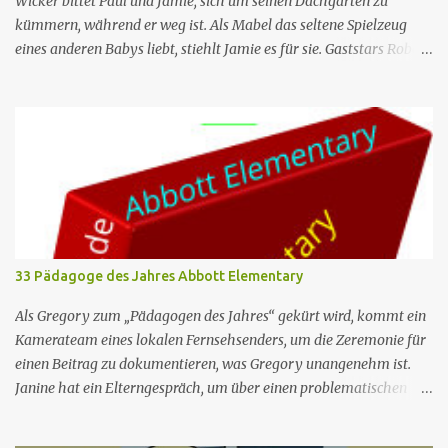
Wicker bittet Paul und Jamie, sich um seinen Dachgarten zu
kümmern, während er weg ist. Als Mabel das seltene Spielzeug
eines anderen Babys liebt, stiehlt Jamie es für sie. Gaststars Robert
Klein. Ges.Nr . 151 Deutscher Titel Die Wunderpuppe Serie Verrückt
nach dir St-Nr 709 Original-Titel "Farmer Buchman" Regie Helen
Hunt Buch Robert Peacock Rolle Schauspieler Synchronsprecher
Paul Buchman Paul Reiser Volker Brandt Jamie Stemple Buchman
Helen Hunt Madeleine Stolze Lisa Stemple Anne Ramsay Marietta
Meade Mark Devanow Richard Kind Lambert Hamel Fran
Devanow Leila Kenzle Dagmar Heller Ira Buchman John Pankow
Tommi Piper Die Serie konzentriert sich hauptsächlich auf das
frisch verheiratete Ehepaar Paul Buchman, einen
33 Pädagoge des Jahres Abbott Elementary
Dokumentarfilmer, und Jamie Stemple Buchman, eine Spezialistin
für Öffentlichkeitsarbeit, die sich mit allen möglichen Dingen
Als Gregory zum „Pädagogen des Jahres“ gekürt wird, kommt ein
beschäftigen, von humorvollen Kleinigkeiten des Alltags bis hin zu
Kamerateam eines lokalen Fernsehsenders, um die Zeremonie für
großen...
einen Beitrag zu dokumentieren, was Gregory unangenehm ist.
Janine hat ein Elterngespräch, um über einen problematischen
Schüler zu sprechen, wird jedoch von dessen Eltern beschimpft, die
sie als schlechte Lehrerin bezeichnen. Jacob hilft Barbara bei einer