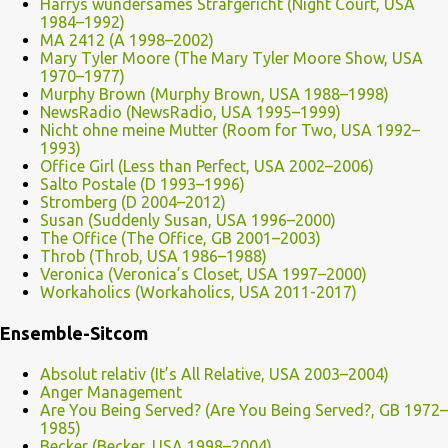
Harrys wundersames Strafgericht (Night Court, USA
1984–1992)
MA 2412 (A 1998–2002)
Mary Tyler Moore (The Mary Tyler Moore Show, USA
1970–1977)
Murphy Brown (Murphy Brown, USA 1988–1998)
NewsRadio (NewsRadio, USA 1995–1999)
Nicht ohne meine Mutter (Room for Two, USA 1992–
1993)
Office Girl (Less than Perfect, USA 2002–2006)
Salto Postale (D 1993–1996)
Stromberg (D 2004–2012)
Susan (Suddenly Susan, USA 1996–2000)
The Office (The Office, GB 2001–2003)
Throb (Throb, USA 1986–1988)
Veronica (Veronica’s Closet, USA 1997–2000)
Workaholics (Workaholics, USA 2011-2017)
Ensemble-Sitcom
Absolut relativ (It’s All Relative, USA 2003–2004)
Anger Management
Are You Being Served? (Are You Being Served?, GB 1972–
1985)
Becker (Becker, USA 1998–2004)