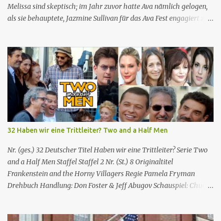
Melissa sind skeptisch; im Jahr zuvor hatte Ava nämlich gelogen,
als sie behauptete, Jazmine Sullivan für das Ava Fest engagiert zu
haben. Janine nimmt eine Vollzeitstelle im Schulbezirk an, beginnt
ihre Entscheidung jedoch zu bereuen, als ihr klar wird, wie sehr sie
jeden Aspekt des Unterrichts an der Abbott-Schule vermisst. Nr.
(ges.) 45 Deutscher Titel 2 Ava 2 Fest Serie Abbott Elementary
Staffel Staffel 3 Nr. (St.) 10 Original­titel 2 Ava 2 Fast Regie Ken
Whittingham Drehbuch Joya McCroy Erstaus­strahlung (USA) 17.
Apr. 2024 Deutsch­sprachige Erst­veröffent­lichung (D/A/CH) 14.
Aug. 2024 Abbott Elementary ist eine US-amerikanische Sitcom
im Mockumentary-Stil, die von Quinta Brunson erdacht wurde 🏫
32 Haben wir eine Trittleiter? Two and a Half Men
Eine Gruppe von sehr engagierten Lehrern sowie eine etwas
unbeholfene Schulleiterin versuchen trotz aller herrschenden
Nr. (ges.) 32 Deutscher Titel Haben wir eine Trittleiter? Serie Two
Widerstände, an...
and a Half Men Staffel Staffel 2 Nr. (St.) 8 Original­titel
Frankenstein and the Horny Villagers Regie Pamela Fryman
Drehbuch Handlung: Don Foster & Jeff Abugov Schauspiel: Chuck
Lorre & Lee Aronsohn Erstaus­strahlung USA 15. Nov. 2004
Deutsch­sprachige Erstaus­strahlung (A/D) 20. Mai 2006 Charlie