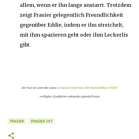
allem, wenn er ihn lange anstarrt. Trotzdem
zeigt Frasier gelegentlich Freundlichkeit
gegenüber Eddie, indem er ihn streichelt,
mit ihm spazieren geht oder ihm Leckerlis
gibt.
Der Text ist unter der Lizenz
„Creative Commons Attribution/Share Alike“
verfügbar; Quelldaten: wikipedia.org/wiki/Frasier
FRASIER
FRASIER S07