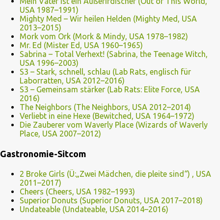
Mein Vater ist ein Außerirdischer (Out of This World,
USA 1987–1991)
Mighty Med – Wir heilen Helden (Mighty Med, USA
2013–2015)
Mork vom Ork (Mork & Mindy, USA 1978–1982)
Mr. Ed (Mister Ed, USA 1960–1965)
Sabrina – Total Verhext! (Sabrina, the Teenage Witch,
USA 1996–2003)
S3 – Stark, schnell, schlau (Lab Rats, englisch für
Laborratten, USA 2012–2016)
S3 – Gemeinsam stärker (Lab Rats: Elite Force, USA
2016)
The Neighbors (The Neighbors, USA 2012–2014)
Verliebt in eine Hexe (Bewitched, USA 1964–1972)
Die Zauberer vom Waverly Place (Wizards of Waverly
Place, USA 2007–2012)
Gastronomie-Sitcom
2 Broke Girls (Ü:„Zwei Mädchen, die pleite sind“) , USA
2011–2017)
Cheers (Cheers, USA 1982–1993)
Superior Donuts (Superior Donuts, USA 2017–2018)
Undateable (Undateable, USA 2014–2016)