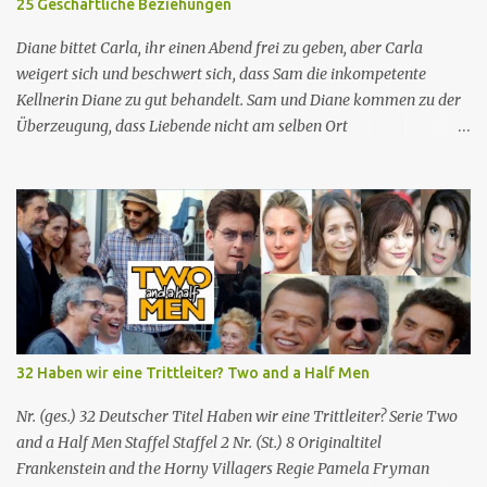
25 Geschäftliche Beziehungen
Eine Gruppe von sehr engagierten Lehrern sowie eine etwas
unbeholfene Schulleiterin versuchen trotz aller herrschenden
Diane bittet Carla, ihr einen Abend frei zu geben, aber Carla
Widerstände, an einer öffentlichen ...
weigert sich und beschwert sich, dass Sam die inkompetente
Kellnerin Diane zu gut behandelt. Sam und Diane kommen zu der
Überzeugung, dass Liebende nicht am selben Ort
zusammenarbeiten können, also kündigt Diane, um sich woanders
einen Job zu suchen. Mr. Hedges bietet Diane eine Stelle an, aber
sie lehnt ab, als Mr. Hedges Sam fragt, ob er sie nackt gesehen
habe, woraufhin sie erkennt, dass sie als Sexobjekt und nicht
wegen ihrer Fähigkeiten und Qualifikationen eingestellt wird.
Enttäuscht kehrt Diane zu ihrem Job bei Cheers zurück,
beschuldigt aber Sam, sie aus den gleichen Gründen wie Mr.
Hedges wieder eingestellt zu haben. Sam versichert ihr, dass dies
nicht der Fall ist, und sie ist beschwichtigt. Norm und seine Frau
32 Haben wir eine Trittleiter? Two and a Half Men
Vera sind getrennt. Norm kann sich keine andere Frau suchen, aber
es stellt sich heraus, dass Vera mit einem anderen Mann
Nr. (ges.) 32 Deutscher Titel Haben wir eine Trittleiter? Serie Two
zusammen ist Cheers Folgeninfos: Nr. (ges.) 25 Nr. (St.) 03
and a Half Men Staffel Staffel 2 Nr. (St.) 8 Original­titel
Deutscher Titel...
Frankenstein and the Horny Villagers Regie Pamela Fryman