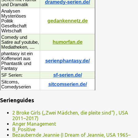
dramedy-serien.de/
und Dramatik
Analysen
Mysteriöses
gedankennetz.de
Politik
Gesellschaft
Wirtschaft
Comedy und
humorfan.de
Satire auf youtube,
Mediatheken, ....
phantasy ist ein
Kofferwort aus
serienphantasy.de/
Phantastik und
Fantasy
sf-serien.de/
SF Serien:
Sitcoms,
sitcomserien.de/
Comedyserien
Serienguides
2 Broke Girls („Zwei Mädchen, die pleite sind“) , USA
2011–2017)
Anger Management
B_Positive
Bezaubernde Jeannie (I Dream of Jeannie, USA 1965–