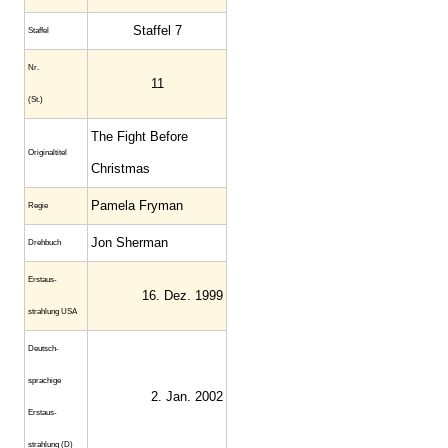
Staffel 7
Staffel
Nr.
11
(St.)
The Fight Before
Original­titel
Christmas
Pamela Fryman
Regie
Jon Sherman
Drehbuch
Erstaus­
16. Dez. 1999
strahlung USA
Deutsch­
sprachige
2. Jan. 2002
Erstaus­
strahlung (D)