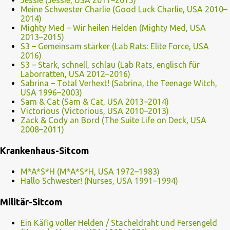
Jessie (Jessie, USA 2011–2015)
Meine Schwester Charlie (Good Luck Charlie, USA 2010–
2014)
Mighty Med – Wir heilen Helden (Mighty Med, USA
2013–2015)
S3 – Gemeinsam stärker (Lab Rats: Elite Force, USA
2016)
S3 – Stark, schnell, schlau (Lab Rats, englisch für
Laborratten, USA 2012–2016)
Sabrina – Total Verhext! (Sabrina, the Teenage Witch,
USA 1996–2003)
Sam & Cat (Sam & Cat, USA 2013–2014)
Victorious (Victorious, USA 2010–2013)
Zack & Cody an Bord (The Suite Life on Deck, USA
2008–2011)
Krankenhaus-Sitcom
M*A*S*H (M*A*S*H, USA 1972–1983)
Hallo Schwester! (Nurses, USA 1991–1994)
Militär-Sitcom
Ein Käfig voller Helden / Stacheldraht und Fersengeld