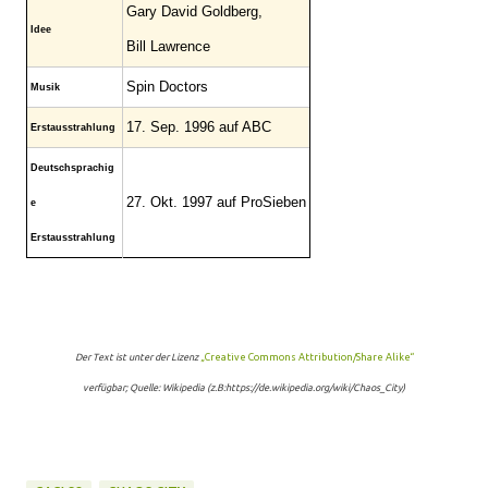
Gary David Goldberg,
Idee
Bill Lawrence
Spin Doctors
Musik
17. Sep. 1996 auf ABC
Erstausstrahlung
Deutschsprachig
27. Okt. 1997 auf ProSieben
e
Erstausstrahlung
Der Text ist unter der Lizenz
„Creative Commons Attribution/Share Alike“
verfügbar; Quelle: Wikipedia (z.B:https://de.wikipedia.org/wiki/Chaos_City)