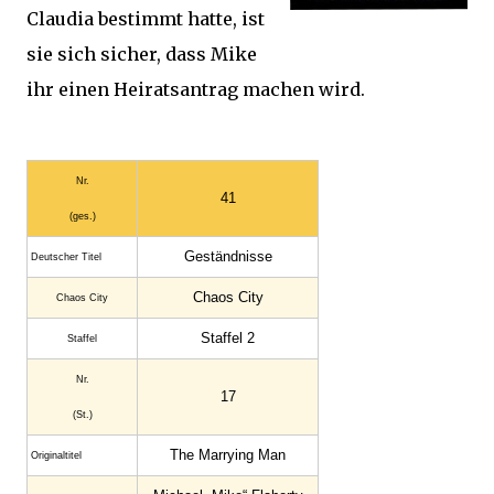
Claudia bestimmt hatte, ist
sie sich sicher, dass Mike
ihr einen Heiratsantrag machen wird.
Nr.
41
(ges.)
Geständnisse
Deutscher Titel
Chaos City
Chaos City
Staffel 2
Staffel
Nr.
17
(St.)
The Marrying Man
Original­titel