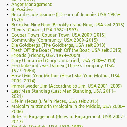
Anger Management
B_Positive
Bezaubernde Jeannie (I Dream of Jeannie, USA 1965–
1970)
Brooklyn Nine Nine (Brooklyn Nine-Nine, USA seit 2013)
Cheers (Cheers, USA 1982–1993)
Cougar Town (Cougar Town, USA 2009–2015)
Community (Community, USA 2009–2015)
Die Goldbergs (The Goldbergs, USA seit 2013)
Fresh Off the Boat (Fresh Off the Boat, USA seit 2015)
Friends (Friends, USA 1994–2004)
Gary Unmarried (Gary Unmarried, USA 2008–2010)
Herzbube mit zwei Damen (Three’s Company, USA
1977–1984)
How I Met Your Mother (How I Met Your Mother, USA
2005–2014)
Immer wieder Jim (According to Jim, USA 2001–2009)
Last Man Standing (Last Man Standing, USA 2011–
2021)
Life in Pieces (Life in Pieces, USA seit 2015)
Malcolm mittendrin (Malcolm in the Middle, USA 2000–
2006)
Rules of Engagement (Rules of Engagement, USA 2007–
2013)
Seinfeld (Seinfeld, USA 1989–1998)