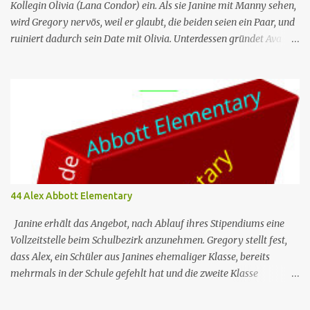
Kollegin Olivia (Lana Condor) ein. Als sie Janine mit Manny sehen,
wird Gregory nervös, weil er glaubt, die beiden seien ein Paar, und
ruiniert dadurch sein Date mit Olivia. Unterdessen gründet Ava
einen Buchclub mit verschiedenen Lehrern; das erste Treffen artet
jedoch in einen heftigen Streit aus, da die Mitglieder das Buch, das
sie lesen – „Parable of the Sower“ –, unterschiedlich
interpretieren. Nr. (ges.) 46 Deutscher Titel Doppeldate Serie
Abbott Elementary Staffel Staffel 3 Nr. (St.) 11 Original­titel Double
Date Regie Razan Ghalayini Drehbuch Garrett Werner Erstaus­
strahlung (USA) 1. Mai 2024 Deutsch­sprachige Erst­veröffent­
lichung (D/A/CH) 14. Aug. 2024 Abbott Elementary ist eine US-
amerikanische Sitcom im Mockumentary-Stil, die von Quinta
44 Alex Abbott Elementary
Brunson erdacht wurde 🏫Eine Gruppe von sehr engagierten
Lehrern sowie eine etwas unbeholfene Schulleiterin versuchen
Janine erhält das Angebot, nach Ablauf ihres Stipendiums eine
trotz aller herrschenden Widerstä...
Vollzeitstelle beim Schulbezirk anzunehmen. Gregory stellt fest,
dass Alex, ein Schüler aus Janines ehemaliger Klasse, bereits
mehrmals in der Schule gefehlt hat und die zweite Klasse
wiederholen muss, wenn er noch einen weiteren Tag fehlt. Jacob
ist verärgert darüber, dass Melissa und Barbara ein generatives KI-