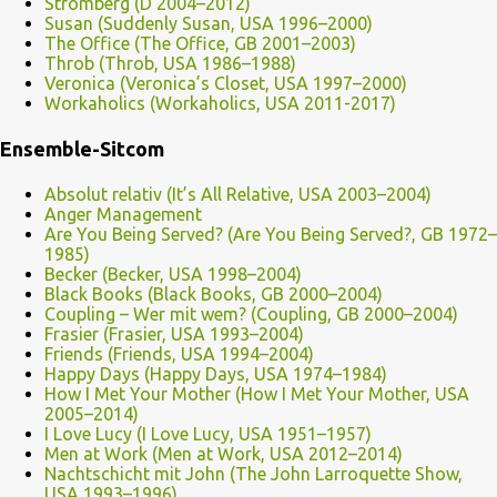
Stromberg (D 2004–2012)
Susan (Suddenly Susan, USA 1996–2000)
The Office (The Office, GB 2001–2003)
Throb (Throb, USA 1986–1988)
Veronica (Veronica’s Closet, USA 1997–2000)
Workaholics (Workaholics, USA 2011-2017)
Ensemble-Sitcom
Absolut relativ (It’s All Relative, USA 2003–2004)
Anger Management
Are You Being Served? (Are You Being Served?, GB 1972–
1985)
Becker (Becker, USA 1998–2004)
Black Books (Black Books, GB 2000–2004)
Coupling – Wer mit wem? (Coupling, GB 2000–2004)
Frasier (Frasier, USA 1993–2004)
Friends (Friends, USA 1994–2004)
Happy Days (Happy Days, USA 1974–1984)
How I Met Your Mother (How I Met Your Mother, USA
2005–2014)
I Love Lucy (I Love Lucy, USA 1951–1957)
Men at Work (Men at Work, USA 2012–2014)
Nachtschicht mit John (The John Larroquette Show,
USA 1993–1996)