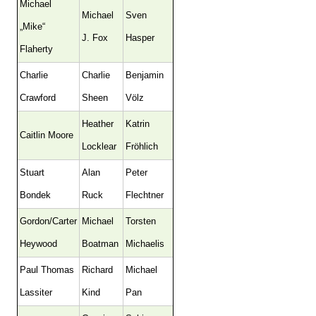
Michael
Michael
Sven
„Mike“
J. Fox
Hasper
Flaherty
Charlie
Charlie
Benjamin
Crawford
Sheen
Völz
Heather
Katrin
Caitlin Moore
Locklear
Fröhlich
Stuart
Alan
Peter
Bondek
Ruck
Flechtner
Gordon/Carter
Michael
Torsten
Heywood
Boatman
Michaelis
Paul Thomas
Richard
Michael
Lassiter
Kind
Pan