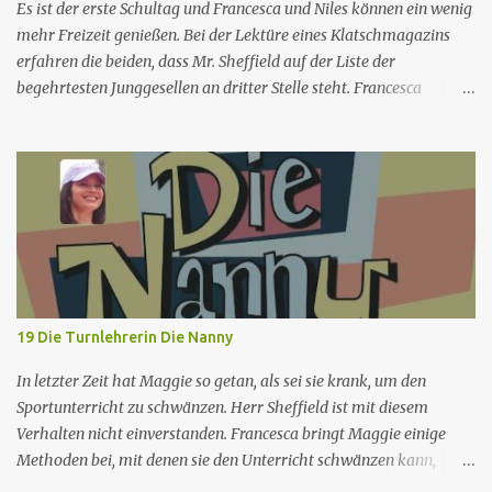
für Öffentlichkeitsarbeit, die sich mit allen möglichen Dingen
Es ist der erste Schultag und Francesca und Niles können ein wenig
beschäftigen, von humorvollen Kleinigkeiten des Alltags bis hin zu
mehr Freizeit genießen. Bei der Lektüre eines Klatschmagazins
großen...
erfahren die beiden, dass Mr. Sheffield auf der Liste der
begehrtesten Junggesellen an dritter Stelle steht. Francesca
erkennt, dass Maxwell ausgehen und sich vielleicht mit einer Frau
anfreunden muss, und drängt ihn, mit ihr und Lalla in einen
Nachtclub zu gehen. Der Mann ist der einzige, dem es gelingt, in
einen exklusiven Club zu gelangen, und dort trifft er Leslie, ein
Mädchen, das Francesca körperlich und in den Gesten sehr ähnlich
ist. Die Ähnlichkeit zwischen den beiden ist für jeden
offensichtlich, außer für Francesca und Maxwell. Herr Sheffield
geht ein paar Mal mit Leslie aus, beendet dann aber die
Beziehung, weil er merkt, dass der Frau etwas fehlt (d.h. sie ist
19 Die Turnlehrerin Die Nanny
nicht Francesca). In der Zwischenzeit gerät Brighton in eine Krise,
weil ihre neuen Gefährten größer sind als sie. Sowohl Francesca als
In letzter Zeit hat Maggie so getan, als sei sie krank, um den
auch Maxwell sind überzeugt, dass es sich um die Grö...
Sportunterricht zu schwänzen. Herr Sheffield ist mit diesem
Verhalten nicht einverstanden. Francesca bringt Maggie einige
Methoden bei, mit denen sie den Unterricht schwänzen kann,
während sie gleichzeitig anwesend ist. Als das Kindermädchen