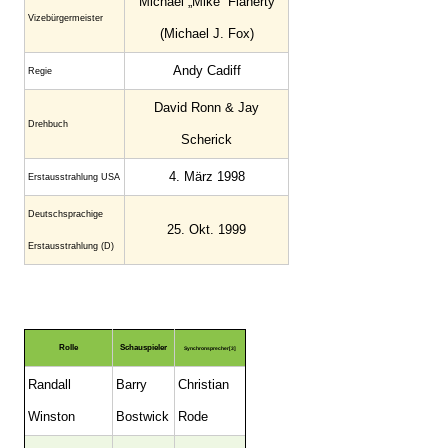
Michael „Mike“ Flaherty
Vizebürgermeister
(Michael J. Fox)
Andy Cadiff
Regie
David Ronn & Jay
Drehbuch
Scherick
4. März 1998
Erstaus­strahlung USA
Deutsch­sprachige
25. Okt. 1999
Erstaus­strahlung (D)
Rolle
Schauspieler
Synchronsprecher[3]
Randall
Barry
Christian
Winston
Bostwick
Rode