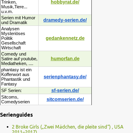
hobbyrat.de/
Trinken,
Musik,Tiere...
u.v.m.
Serien mit Humor
dramedy-serien.de/
und Dramatik
Analysen
Mysteriöses
gedankennetz.de
Politik
Gesellschaft
Wirtschaft
Comedy und
humorfan.de
Satire auf youtube,
Mediatheken, ....
phantasy ist ein
Kofferwort aus
serienphantasy.de/
Phantastik und
Fantasy
sf-serien.de/
SF Serien:
Sitcoms,
sitcomserien.de/
Comedyserien
Serienguides
2 Broke Girls („Zwei Mädchen, die pleite sind“) , USA
2011–2017)