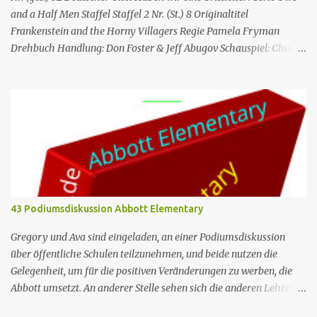
zusammen ist Cheers Folgeninfos: Nr. (ges.) 25 Nr. (St.) 03
and a Half Men Staffel Staffel 2 Nr. (St.) 8 Original­titel
Deutscher Titel...
Frankenstein and the Horny Villagers Regie Pamela Fryman
Drehbuch Handlung: Don Foster & Jeff Abugov Schauspiel: Chuck
Lorre & Lee Aronsohn Erstaus­strahlung USA 15. Nov. 2004
Deutsch­sprachige Erstaus­strahlung (A/D) 20. Mai 2006 Charlie
Sheen Gastdarsteller der Folge: Kelley West (Nancy)
Besonderheiten: Ashton Kutcher, Jon Cryer Alan hat im
Supermarkt eine Frau kennengelernt, mit der er auf ein Date geht.
Bei der Heimkehr bringt er Nancy gleich mit, genau in dem
Moment als er mit ihr wieder im Schlafzimmer verschwunden ist
kommt Jake ins Strandhaus. Alan gibt sich übermäßig viel Mühe
Nancy vor Jake zu verbergen, während Jake sich nur für den
43 Podiumsdiskussion Abbott Elementary
Fernseher interessiert. Nach einer Woche möchte Alan ihr einen
Heiratsantrag machen; zu diesen kommt es aber gar nicht, weil sie
Gregory und Ava sind eingeladen, an einer Podiumsdiskussion
anruft und Alan sagt, dass ihr Mann nach...
über öffentliche Schulen teilzunehmen, und beide nutzen die
Gelegenheit, um für die positiven Veränderungen zu werben, die
Abbott umsetzt. An anderer Stelle sehen sich die anderen Lehrer
während einer Erste-Hilfe-Schulung mit gegenseitigen Urteilen