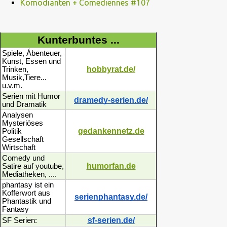
Komödianten + Comediennes #107
Kunterbuntes ...
Spiele, Ábenteuer,
Kunst, Essen und
hobbyrat.de/
Trinken,
Musik,Tiere...
u.v.m.
Serien mit Humor
dramedy-serien.de/
und Dramatik
Analysen
Mysteriöses
gedankennetz.de
Politik
Gesellschaft
Wirtschaft
Comedy und
humorfan.de
Satire auf youtube,
Mediatheken, ....
phantasy ist ein
Kofferwort aus
serienphantasy.de/
Phantastik und
Fantasy
sf-serien.de/
SF Serien: