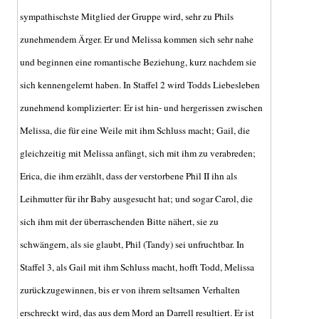
sympathischste Mitglied der Gruppe wird, sehr zu Phils
zunehmendem Ärger. Er und Melissa kommen sich sehr nahe
und beginnen eine romantische Beziehung, kurz nachdem sie
sich kennengelernt haben. In Staffel 2 wird Todds Liebesleben
zunehmend komplizierter: Er ist hin- und hergerissen zwischen
Melissa, die für eine Weile mit ihm Schluss macht; Gail, die
gleichzeitig mit Melissa anfängt, sich mit ihm zu verabreden;
Erica, die ihm erzählt, dass der verstorbene Phil II ihn als
Leihmutter für ihr Baby ausgesucht hat; und sogar Carol, die
sich ihm mit der überraschenden Bitte nähert, sie zu
schwängern, als sie glaubt, Phil (Tandy) sei unfruchtbar. In
Staffel 3, als Gail mit ihm Schluss macht, hofft Todd, Melissa
zurückzugewinnen, bis er von ihrem seltsamen Verhalten
erschreckt wird, das aus dem Mord an Darrell resultiert. Er ist