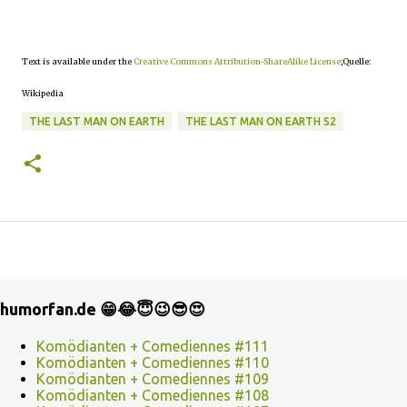
Text is available under the
Creative Commons Attribution-ShareAlike License
;Quelle:
Wikipedia
THE LAST MAN ON EARTH
THE LAST MAN ON EARTH S2
humorfan.de 😁😂😇😉😎😍
Komödianten + Comediennes #111
Komödianten + Comediennes #110
Komödianten + Comediennes #109
Komödianten + Comediennes #108