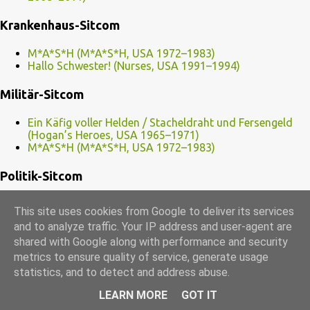
Krankenhaus-Sitcom
M*A*S*H (M*A*S*H, USA 1972–1983)
Hallo Schwester! (Nurses, USA 1991–1994)
Militär-Sitcom
Ein Käfig voller Helden / Stacheldraht und Fersengeld
(Hogan’s Heroes, USA 1965–1971)
M*A*S*H (M*A*S*H, USA 1972–1983)
Politik-Sitcom
Chaos City (Spin City, USA 1996–2002)
This site uses cookies from Google to deliver its services
Hier kommt Bush! (That’s My Bush!, USA 2001)
and to analyze traffic. Your IP address and user-agent are
Yes Minister / Yes Premierminister (Yes Minister / Yes,
shared with Google along with performance and security
Prime Minister, GB 1980–1988)
metrics to ensure quality of service, generate usage
Polizei-Sitcom
statistics, and to detect and address abuse.
LEARN MORE
GOT IT
Brooklyn Nine Nine (Brooklyn Nine-Nine, USA seit 2013)