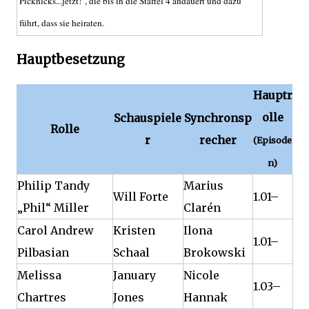
Picknicks...jetzt!", die bis in die Staffel 4 andauert und dazu
führt, dass sie heiraten.
Hauptbesetzung
Hauptr
olle
Schauspiele
Synchronsp
Rolle
r
recher
(Episode
n)
Philip Tandy
Marius
Will Forte
1.01–
„Phil“ Miller
Clarén
Carol Andrew
Kristen
Ilona
1.01–
Pilbasian
Schaal
Brokowski
Melissa
January
Nicole
1.03–
Chartres
Jones
Hannak