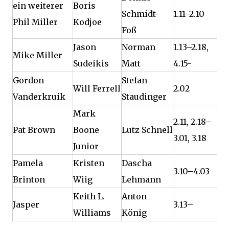
ein weiterer
Boris
Schmidt-
1.11–2.10
Phil Miller
Kodjoe
Foß
Jason
Norman
1.13–2.18,
Mike Miller
Sudeikis
Matt
4.15-
Gordon
Stefan
Will Ferrell
2.02
Vanderkruik
Staudinger
Mark
2.11, 2.18–
Pat Brown
Boone
Lutz Schnell
3.01, 3.18
Junior
Pamela
Kristen
Dascha
3.10–4.03
Brinton
Wiig
Lehmann
Keith L.
Anton
Jasper
3.13–
Williams
König