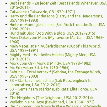
Best Friends – Zu jeder Zeit (Best Friends Whenever, USA
2015–2016)
Catweazle (Catweazle, GB 1970–1971)
Harry und die Hendersons (Harry and the Hendersons,
USA 1991–1993)
Hinterm Mond gleich links (3rd Rock from the Sun, USA
1996–2001)
Hund mit Blog (Dog With a Blog, USA 2012–2015)
Mein Onkel vom Mars (My favorite Martian, USA 1963–
1966)
Mein Vater ist ein Außerirdischer (Out of This World,
USA 1987–1991)
Mighty Med – Wir heilen Helden (Mighty Med, USA
2013–2015)
Mork vom Ork (Mork & Mindy, USA 1978–1982)
Mr. Ed (Mister Ed, USA 1960–1965)
Sabrina – Total Verhext! (Sabrina, the Teenage Witch,
USA 1996–2003)
S3 – Stark, schnell, schlau (Lab Rats, englisch für
Laborratten, USA 2012–2016)
S3 – Gemeinsam stärker (Lab Rats: Elite Force, USA
2016)
The Neighbors (The Neighbors, USA 2012–2014)
Verliebt in eine Hexe (Bewitched, USA 1964–1972)
Die Zauberer vom Waverly Place (Wizards of Waverly