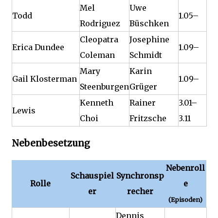
Mel
Uwe
Todd
1.05–
Rodriguez
Büschken
Cleopatra
Josephine
Erica Dundee
1.09–
Coleman
Schmidt
Mary
Karin
Gail Klosterman
1.09–
Steenburgen
Grüger
Kenneth
Rainer
3.01–
Lewis
Choi
Fritzsche
3.11
Nebenbesetzung
Nebenroll
Schauspiel
Synchronsp
Rolle
e
er
recher
(Episoden)
Dennis