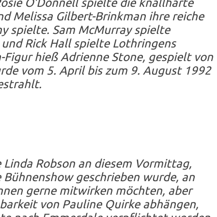
sie O'Donnell spielte die knallharte
d Melissa Gilbert-Brinkman ihre reiche
y spielte. Sam McMurray spielte
nd Rick Hall spielte Lothringens
-Figur hieß Adrienne Stone, gespielt von
urde vom 5. April bis zum 9. August 1992
strahlt.
e Linda Robson an diesem Vormittag,
ne Bühnenshow geschrieben wurde, an
rinnen gerne mitwirken möchten, aber
barkeit von Pauline Quirke abhängen,