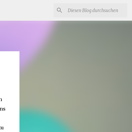
n
ens
zu