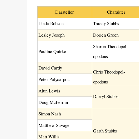
Darsteller
Charakter
Linda Robson
Tracey Stubbs
Lesley Joseph
Dorien Green
Sharon Theodopol-
Pauline Quirke
opodous
David Cardy
Chris Theodopol-
Peter Polycarpou
opodous
Alun Lewis
Darryl Stubbs
Doug McFerran
Simon Nash
Matthew Savage
Garth Stubbs
Matt Willis