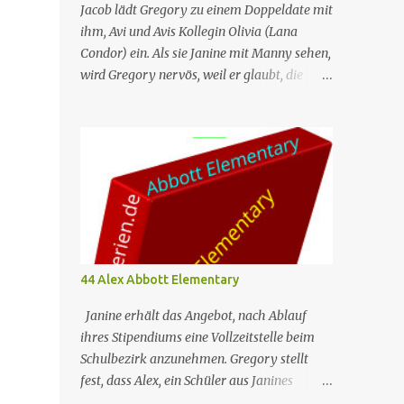
Jacob lädt Gregory zu einem Doppeldate mit
ihm, Avi und Avis Kollegin Olivia (Lana
Condor) ein. Als sie Janine mit Manny sehen,
wird Gregory nervös, weil er glaubt, die
beiden seien ein Paar, und ruiniert dadurch
sein Date mit Olivia. Unterdessen gründet
Ava einen Buchclub mit verschiedenen
Lehrern; das erste Treffen artet jedoch in
einen heftigen Streit aus, da die Mitglieder
das Buch, das sie lesen – „Parable of the
Sower“ –, unterschiedlich interpretieren. Nr.
(ges.) 46 Deutscher Titel Doppeldate Serie
Abbott Elementary Staffel Staffel 3 Nr. (St.)
44 Alex Abbott Elementary
11 Original­titel Double Date Regie Razan
Ghalayini Drehbuch Garrett Werner
Janine erhält das Angebot, nach Ablauf
Erstaus­strahlung (USA) 1. Mai 2024
ihres Stipendiums eine Vollzeitstelle beim
Deutsch­sprachige Erst­veröffent­lichung
Schulbezirk anzunehmen. Gregory stellt
(D/A/CH) 14. Aug. 2024 Abbott Elementary
fest, dass Alex, ein Schüler aus Janines
ist eine US-amerikanische Sitcom im
ehemaliger Klasse, bereits mehrmals in der