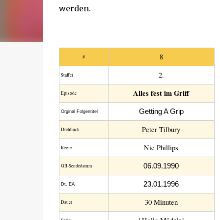
werden.
8
#
2.
Staffel
Alles fest im Griff
Episode
Getting A Grip
Orginal Folgentitel
Peter Tilbury
Drehbuch
Nic Phillips
Regie
06.09.1990
GB-Sendedatum
23.01.1996
Dt. EA
30 Minuten
Dauer