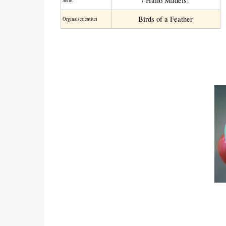
/ Hallo Mädels!
Serie:
Birds of a Feather
Orginalserientitel