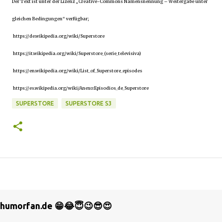
Der Text ist unter der Lizenz „Creative-Commons Namensnennung – Weitergabe unter
gleichen Bedingungen“ verfügbar;
https://de.wikipedia.org/wiki/Superstore
https://it.wikipedia.org/wiki/Superstore_(serie_televisiva)
https://en.wikipedia.org/wiki/List_of_Superstore_episodes
https://es.wikipedia.org/wiki/Anexo:Episodios_de_Superstore
SUPERSTORE
SUPERSTORE S3
humorfan.de 😁😂😇😉😎😍