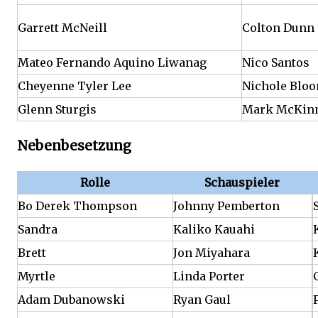
Garrett McNeill
Colton Dunn
Mateo Fernando Aquino Liwanag
Nico Santos
Cheyenne Tyler Lee
Nichole Blo
Glenn Sturgis
Mark McKin
Nebenbesetzung
Rolle
Schauspieler
Bo Derek Thompson
Johnny Pemberton
Sandra
Kaliko Kauahi
Brett
Jon Miyahara
Myrtle
Linda Porter
Adam Dubanowski
Ryan Gaul