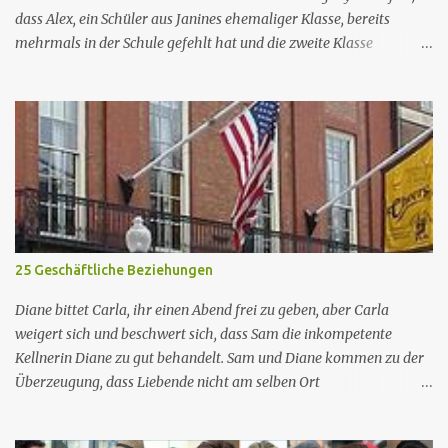
dass Alex, ein Schüler aus Janines ehemaliger Klasse, bereits
mehrmals in der Schule gefehlt hat und die zweite Klasse
wiederholen muss, wenn er noch einen weiteren Tag fehlt. Jacob
ist verärgert darüber, dass Melissa und Barbara ein generatives KI-
Programm nutzen, um auf die E-Mails zu antworten, die er ihnen
regelmäßig schickt. Nr. (ges.) 44 Deutscher Titel Alex Serie Abbott
Elementary Staffel Staffel 3 Nr. (St.) 9 Original­titel Alex Regie
Randall Einhorn Drehbuch Justin Tan Erstaus­strahlung (USA) 10.
Apr. 2024 Deutsch­sprachige Erst­veröffent­lichung (D/A/CH) 14.
Aug. 2024 Abbott Elementary ist eine US-amerikanische Sitcom
im Mockumentary-Stil, die von Quinta Brunson erdacht wurde 🏫
25 Geschäftliche Beziehungen
Eine Gruppe von sehr engagierten Lehrern sowie eine etwas
unbeholfene Schulleiterin versuchen trotz aller herrschenden
Diane bittet Carla, ihr einen Abend frei zu geben, aber Carla
Widerstände, an einer öffentlichen ...
weigert sich und beschwert sich, dass Sam die inkompetente
Kellnerin Diane zu gut behandelt. Sam und Diane kommen zu der
Überzeugung, dass Liebende nicht am selben Ort
zusammenarbeiten können, also kündigt Diane, um sich woanders
einen Job zu suchen. Mr. Hedges bietet Diane eine Stelle an, aber