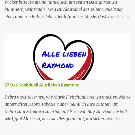
Wicker bittet Paul und Jamie, sich um seinen Dachgarten zu
kümmern, während er weg ist. Als Mabel das seltene Spielzeug
eines anderen Babys liebt, stiehlt Jamie es für sie. Gaststars Robert
Klein. Ges.Nr . 151 Deutscher Titel Die Wunderpuppe Serie Verrückt
nach dir St-Nr 709 Original-Titel "Farmer Buchman" Regie Helen
Hunt Buch Robert Peacock Rolle Schauspieler Synchronsprecher
Paul Buchman Paul Reiser Volker Brandt Jamie Stemple Buchman
Helen Hunt Madeleine Stolze Lisa Stemple Anne Ramsay Marietta
Meade Mark Devanow Richard Kind Lambert Hamel Fran
Devanow Leila Kenzle Dagmar Heller Ira Buchman John Pankow
Tommi Piper Die Serie konzentriert sich hauptsächlich auf das
frisch verheiratete Ehepaar Paul Buchman, einen
37 Das Kochduell Alle lieben Raymond
Dokumentarfilmer, und Jamie Stemple Buchman, eine Spezialistin
für Öffentlichkeitsarbeit, die sich mit allen möglichen Dingen
Debra möchte lernen, wie Marie Fleischbällchen zu machen. Marie
beschäftigen, von humorvollen Kleinigkeiten des Alltags bis hin zu
unterrichtet Debra, sabotiert aber heimlich ihre Zutaten, um
großen...
Debra zum Scheitern zu bringen. Als sie von Ray zur Rede gestellt
wird, gibt Marie zu, dass sie dies getan hat, um sicherzustellen,
dass alles "richtig" bleibt. Marie entschuldigt sich jedoch und gibt
ihre Rezepte an Debra weiter. Nr. (ges.) 37 Deutscher Titel Das