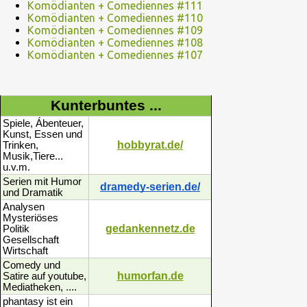
Komödianten + Comediennes #111
Komödianten + Comediennes #110
Komödianten + Comediennes #109
Komödianten + Comediennes #108
Komödianten + Comediennes #107
Kunterbuntes ...
Spiele, Ábenteuer,
Kunst, Essen und
hobbyrat.de/
Trinken,
Musik,Tiere...
u.v.m.
Serien mit Humor
dramedy-serien.de/
und Dramatik
Analysen
Mysteriöses
gedankennetz.de
Politik
Gesellschaft
Wirtschaft
Comedy und
humorfan.de
Satire auf youtube,
Mediatheken, ....
phantasy ist ein