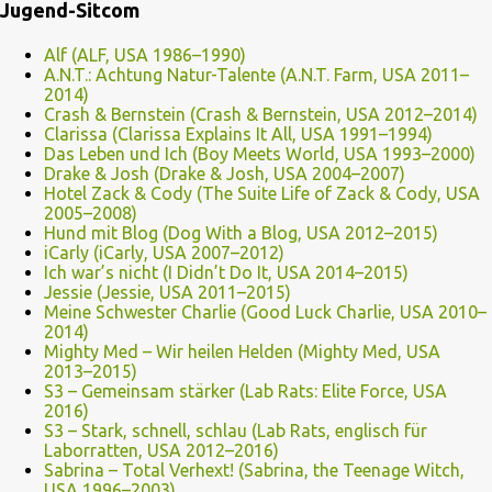
Jugend-Sitcom
Alf (ALF, USA 1986–1990)
A.N.T.: Achtung Natur-Talente (A.N.T. Farm, USA 2011–
2014)
Crash & Bernstein (Crash & Bernstein, USA 2012–2014)
Clarissa (Clarissa Explains It All, USA 1991–1994)
Das Leben und Ich (Boy Meets World, USA 1993–2000)
Drake & Josh (Drake & Josh, USA 2004–2007)
Hotel Zack & Cody (The Suite Life of Zack & Cody, USA
2005–2008)
Hund mit Blog (Dog With a Blog, USA 2012–2015)
iCarly (iCarly, USA 2007–2012)
Ich war’s nicht (I Didn’t Do It, USA 2014–2015)
Jessie (Jessie, USA 2011–2015)
Meine Schwester Charlie (Good Luck Charlie, USA 2010–
2014)
Mighty Med – Wir heilen Helden (Mighty Med, USA
2013–2015)
S3 – Gemeinsam stärker (Lab Rats: Elite Force, USA
2016)
S3 – Stark, schnell, schlau (Lab Rats, englisch für
Laborratten, USA 2012–2016)
Sabrina – Total Verhext! (Sabrina, the Teenage Witch,
USA 1996–2003)