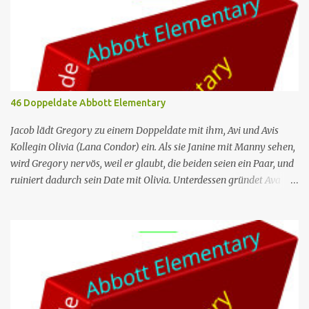
46 Doppeldate Abbott Elementary
Jacob lädt Gregory zu einem Doppeldate mit ihm, Avi und Avis
Kollegin Olivia (Lana Condor) ein. Als sie Janine mit Manny sehen,
wird Gregory nervös, weil er glaubt, die beiden seien ein Paar, und
ruiniert dadurch sein Date mit Olivia. Unterdessen gründet Ava
einen Buchclub mit verschiedenen Lehrern; das erste Treffen artet
jedoch in einen heftigen Streit aus, da die Mitglieder das Buch, das
sie lesen – „Parable of the Sower“ –, unterschiedlich
interpretieren. Nr. (ges.) 46 Deutscher Titel Doppeldate Serie
Abbott Elementary Staffel Staffel 3 Nr. (St.) 11 Original­titel Double
Date Regie Razan Ghalayini Drehbuch Garrett Werner Erstaus­
strahlung (USA) 1. Mai 2024 Deutsch­sprachige Erst­veröffent­