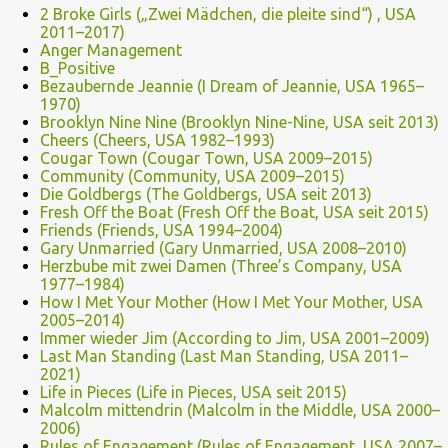
2 Broke Girls („Zwei Mädchen, die pleite sind“) , USA
2011–2017)
Anger Management
B_Positive
Bezaubernde Jeannie (I Dream of Jeannie, USA 1965–
1970)
Brooklyn Nine Nine (Brooklyn Nine-Nine, USA seit 2013)
Cheers (Cheers, USA 1982–1993)
Cougar Town (Cougar Town, USA 2009–2015)
Community (Community, USA 2009–2015)
Die Goldbergs (The Goldbergs, USA seit 2013)
Fresh Off the Boat (Fresh Off the Boat, USA seit 2015)
Friends (Friends, USA 1994–2004)
Gary Unmarried (Gary Unmarried, USA 2008–2010)
Herzbube mit zwei Damen (Three’s Company, USA
1977–1984)
How I Met Your Mother (How I Met Your Mother, USA
2005–2014)
Immer wieder Jim (According to Jim, USA 2001–2009)
Last Man Standing (Last Man Standing, USA 2011–
2021)
Life in Pieces (Life in Pieces, USA seit 2015)
Malcolm mittendrin (Malcolm in the Middle, USA 2000–
2006)
Rules of Engagement (Rules of Engagement, USA 2007–