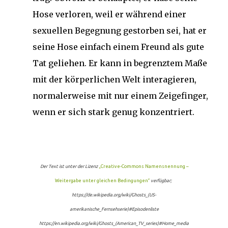
Hose verloren, weil er während einer
sexuellen Begegnung gestorben sei, hat er
seine Hose einfach einem Freund als gute
Tat geliehen. Er kann in begrenztem Maße
mit der körperlichen Welt interagieren,
normalerweise mit nur einem Zeigefinger,
wenn er sich stark genug konzentriert.
Der Text ist unter der Lizenz
„Creative-Commons Namensnennung –
Weitergabe unter gleichen Bedingungen“
verfügbar;
https://de.wikipedia.org/wiki/Ghosts_(US-
amerikanische_Fernsehserie)#Episodenliste
https://en.wikipedia.org/wiki/Ghosts_(American_TV_series)#Home_media