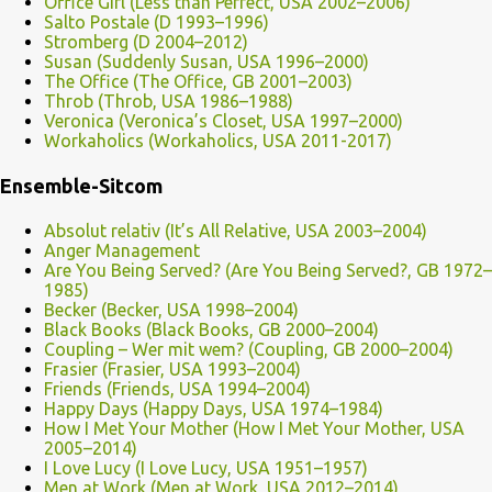
Office Girl (Less than Perfect, USA 2002–2006)
Salto Postale (D 1993–1996)
Stromberg (D 2004–2012)
Susan (Suddenly Susan, USA 1996–2000)
The Office (The Office, GB 2001–2003)
Throb (Throb, USA 1986–1988)
Veronica (Veronica’s Closet, USA 1997–2000)
Workaholics (Workaholics, USA 2011-2017)
Ensemble-Sitcom
Absolut relativ (It’s All Relative, USA 2003–2004)
Anger Management
Are You Being Served? (Are You Being Served?, GB 1972–
1985)
Becker (Becker, USA 1998–2004)
Black Books (Black Books, GB 2000–2004)
Coupling – Wer mit wem? (Coupling, GB 2000–2004)
Frasier (Frasier, USA 1993–2004)
Friends (Friends, USA 1994–2004)
Happy Days (Happy Days, USA 1974–1984)
How I Met Your Mother (How I Met Your Mother, USA
2005–2014)
I Love Lucy (I Love Lucy, USA 1951–1957)
Men at Work (Men at Work, USA 2012–2014)