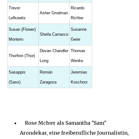
Trevor
Ricardo
Asher Grodman
Lefkowitz
Richter
Susan (Flower)
Susanne
Sheila Carrasco
Montero
Geier
Devan Chandler
Thomas
Thorfinn (Thor)
Long
Wenke
Sasappis
Román
Jeremias
(Sass)
Zaragoza
Koschorz
Rose McIver als Samantha "Sam"
Arondekar, eine freiberufliche Journalistin,