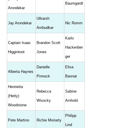
Baumgardt
Arondekar
Utkarsh
Jay Arondekar
Nic Romm
Ambudkar
Karlo
Captain Isaac
Brandon Scott
Hackenber
Higgintoot
Jones
ger
Danielle
Elisa
Alberta Haynes
Pinnock
Bannat
Henrietta
Rebecca
Sabine
(Hetty)
Wisocky
Arnhold
Woodstone
Philipp
Pete Martino
Richie Moriarty
Lind