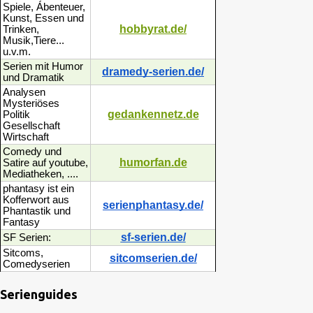
Spiele, Ábenteuer,
Kunst, Essen und
hobbyrat.de/
Trinken,
Musik,Tiere...
u.v.m.
Serien mit Humor
dramedy-serien.de/
und Dramatik
Analysen
Mysteriöses
gedankennetz.de
Politik
Gesellschaft
Wirtschaft
Comedy und
humorfan.de
Satire auf youtube,
Mediatheken, ....
phantasy ist ein
Kofferwort aus
serienphantasy.de/
Phantastik und
Fantasy
sf-serien.de/
SF Serien:
Sitcoms,
sitcomserien.de/
Comedyserien
Serienguides