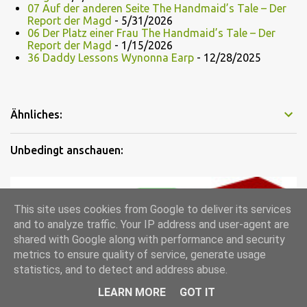
07 Auf der anderen Seite The Handmaid’s Tale – Der
Report der Magd
- 5/31/2026
06 Der Platz einer Frau The Handmaid’s Tale – Der
Report der Magd
- 1/15/2026
36 Daddy Lessons Wynonna Earp
- 12/28/2025
Ähnliches:
Unbedingt anschauen:
This site uses cookies from Google to deliver its services
and to analyze traffic. Your IP address and user-agent are
shared with Google along with performance and security
metrics to ensure quality of service, generate usage
statistics, and to detect and address abuse.
LEARN MORE
GOT IT
46 Doppeldate Abbott Elementary