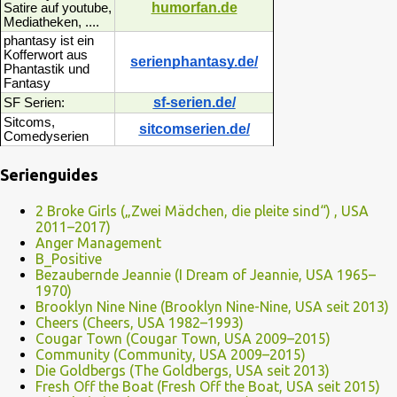
humorfan.de
Satire auf youtube,
Mediatheken, ....
phantasy ist ein
Kofferwort aus
serienphantasy.de/
Phantastik und
Fantasy
sf-serien.de/
SF Serien:
Sitcoms,
sitcomserien.de/
Comedyserien
Serienguides
2 Broke Girls („Zwei Mädchen, die pleite sind“) , USA
2011–2017)
Anger Management
B_Positive
Bezaubernde Jeannie (I Dream of Jeannie, USA 1965–
1970)
Brooklyn Nine Nine (Brooklyn Nine-Nine, USA seit 2013)
Cheers (Cheers, USA 1982–1993)
Cougar Town (Cougar Town, USA 2009–2015)
Community (Community, USA 2009–2015)
Die Goldbergs (The Goldbergs, USA seit 2013)
Fresh Off the Boat (Fresh Off the Boat, USA seit 2015)