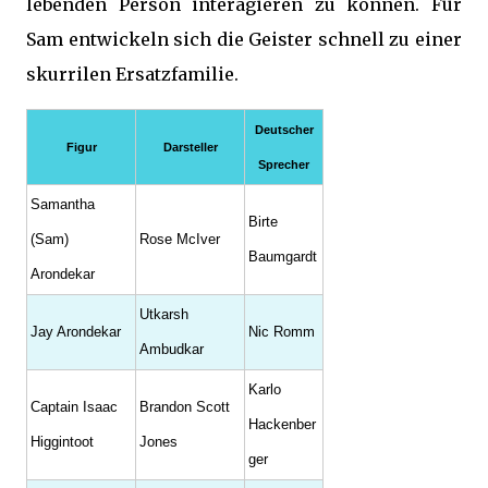
lebenden Person interagieren zu können. Für
Sam entwickeln sich die Geister schnell zu einer
skurrilen Ersatzfamilie.
Deutscher
Figur
Darsteller
Sprecher
Samantha
Birte
(Sam)
Rose McIver
Baumgardt
Arondekar
Utkarsh
Jay Arondekar
Nic Romm
Ambudkar
Karlo
Captain Isaac
Brandon Scott
Hackenber
Higgintoot
Jones
ger