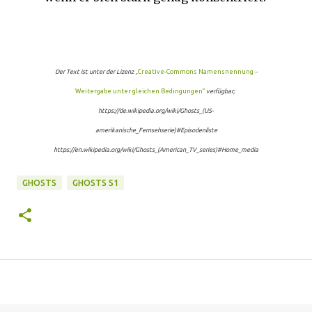
Der Text ist unter der Lizenz
„Creative-Commons Namensnennung –
Weitergabe unter gleichen Bedingungen“
verfügbar;
https://de.wikipedia.org/wiki/Ghosts_(US-
amerikanische_Fernsehserie)#Episodenliste
https://en.wikipedia.org/wiki/Ghosts_(American_TV_series)#Home_media
GHOSTS
GHOSTS S1