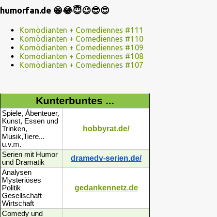
humorfan.de 😁😂😇😉😎😍
Komödianten + Comediennes #111
Komödianten + Comediennes #110
Komödianten + Comediennes #109
Komödianten + Comediennes #108
Komödianten + Comediennes #107
Kunterbuntes ...
Spiele, Ábenteuer,
Kunst, Essen und
hobbyrat.de/
Trinken,
Musik,Tiere...
u.v.m.
Serien mit Humor
dramedy-serien.de/
und Dramatik
Analysen
Mysteriöses
gedankennetz.de
Politik
Gesellschaft
Wirtschaft
Comedy und