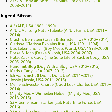
Zack & Cody an Bord (The Suite Life on Deck, USA
2008–2011)
Jugend-Sitcom
Alf (ALF, USA 1986–1990)
A.N.T.: Achtung Natur-Talente (A.N.T. Farm, USA 2011–
2014)
Crash & Bernstein (Crash & Bernstein, USA 2012–2014)
Clarissa (Clarissa Explains It All, USA 1991–1994)
Das Leben und Ich (Boy Meets World, USA 1993–2000)
Drake & Josh (Drake & Josh, USA 2004–2007)
Hotel Zack & Cody (The Suite Life of Zack & Cody, USA
2005–2008)
Hund mit Blog (Dog With a Blog, USA 2012–2015)
iCarly (iCarly, USA 2007–2012)
Ich war’s nicht (I Didn’t Do It, USA 2014–2015)
Jessie (Jessie, USA 2011–2015)
Meine Schwester Charlie (Good Luck Charlie, USA 2010–
2014)
Mighty Med – Wir heilen Helden (Mighty Med, USA
2013–2015)
S3 – Gemeinsam stärker (Lab Rats: Elite Force, USA
2016)
S3 – Stark, schnell, schlau (Lab Rats, englisch für