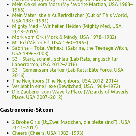
Mein Onkel vom Mars (My favorite Martian, USA 1963–
1966)
Mein Vater ist ein Außerirdischer (Out of This World,
USA 1987–1991)
Mighty Med – Wir heilen Helden (Mighty Med, USA
2013–2015)
Mork vom Ork (Mork & Mindy, USA 1978–1982)
Mr. Ed (Mister Ed, USA 1960–1965)
Sabrina – Total Verhext! (Sabrina, the Teenage Witch,
USA 1996–2003)
S3 – Stark, schnell, schlau (Lab Rats, englisch für
Laborratten, USA 2012–2016)
S3 – Gemeinsam stärker (Lab Rats: Elite Force, USA
2016)
The Neighbors (The Neighbors, USA 2012–2014)
Verliebt in eine Hexe (Bewitched, USA 1964–1972)
Die Zauberer vom Waverly Place (Wizards of Waverly
Place, USA 2007–2012)
Gastronomie-Sitcom
2 Broke Girls (Ü:„Zwei Mädchen, die pleite sind“) , USA
2011–2017)
Cheers (Cheers, USA 1982–1993)