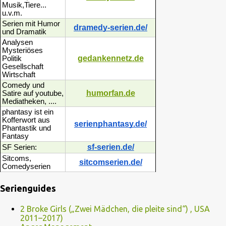
Musik,Tiere...
u.v.m.
Serien mit Humor
dramedy-serien.de/
und Dramatik
Analysen
Mysteriöses
gedankennetz.de
Politik
Gesellschaft
Wirtschaft
Comedy und
humorfan.de
Satire auf youtube,
Mediatheken, ....
phantasy ist ein
Kofferwort aus
serienphantasy.de/
Phantastik und
Fantasy
sf-serien.de/
SF Serien:
Sitcoms,
sitcomserien.de/
Comedyserien
Serienguides
2 Broke Girls („Zwei Mädchen, die pleite sind“) , USA
2011–2017)