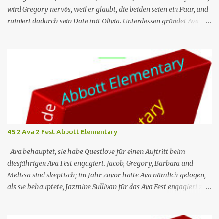
wird Gregory nervös, weil er glaubt, die beiden seien ein Paar, und
ruiniert dadurch sein Date mit Olivia. Unterdessen gründet Ava
einen Buchclub mit verschiedenen Lehrern; das erste Treffen artet
jedoch in einen heftigen Streit aus, da die Mitglieder das Buch, das
sie lesen – „Parable of the Sower“ –, unterschiedlich
interpretieren. Nr. (ges.) 46 Deutscher Titel Doppeldate Serie
Abbott Elementary Staffel Staffel 3 Nr. (St.) 11 Original­titel Double
Date Regie Razan Ghalayini Drehbuch Garrett Werner Erstaus­
strahlung (USA) 1. Mai 2024 Deutsch­sprachige Erst­veröffent­
lichung (D/A/CH) 14. Aug. 2024 Abbott Elementary ist eine US-
amerikanische Sitcom im Mockumentary-Stil, die von Quinta
45 2 Ava 2 Fest Abbott Elementary
Brunson erdacht wurde 🏫Eine Gruppe von sehr engagierten
Lehrern sowie eine etwas unbeholfene Schulleiterin versuchen
Ava behauptet, sie habe Questlove für einen Auftritt beim
trotz aller herrschenden Widerstä...
diesjährigen Ava Fest engagiert. Jacob, Gregory, Barbara und
Melissa sind skeptisch; im Jahr zuvor hatte Ava nämlich gelogen,
als sie behauptete, Jazmine Sullivan für das Ava Fest engagiert zu
haben. Janine nimmt eine Vollzeitstelle im Schulbezirk an, beginnt
ihre Entscheidung jedoch zu bereuen, als ihr klar wird, wie sehr sie