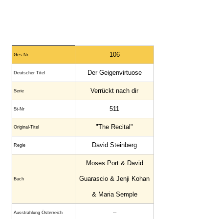
106
Ges.Nr
.
Der Geigenvirtuose
Deutscher Titel
Verrückt nach dir
Serie
511
St-Nr
"The Recital"
Original-Titel
David Steinberg
Regie
Moses Port & David
Guarascio & Jenji Kohan
Buch
& Maria Semple
–
Ausstrahlung Österreich