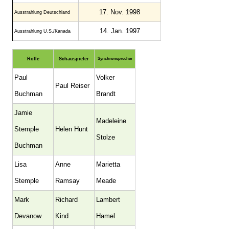
17. Nov. 1998
Ausstrahlung Deutschland
14. Jan. 1997
Ausstrahlung U.S./Kanada
Rolle
Schauspieler
Synchronsprecher
Paul
Volker
Paul Reiser
Buchman
Brandt
Jamie
Madeleine
Stemple
Helen Hunt
Stolze
Buchman
Lisa
Anne
Marietta
Stemple
Ramsay
Meade
Mark
Richard
Lambert
Devanow
Kind
Hamel