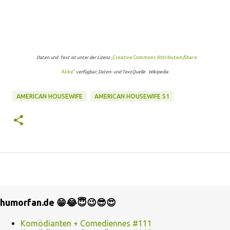
Daten und Text ist unter der Lizenz
„Creative Commons Attribution/Share
Alike“
verfügbar; Daten- und TextQuelle Wikipedia
AMERICAN HOUSEWIFE
AMERICAN HOUSEWIFE S1
humorfan.de 😁😂😇😉😎😍
Komödianten + Comediennes #111