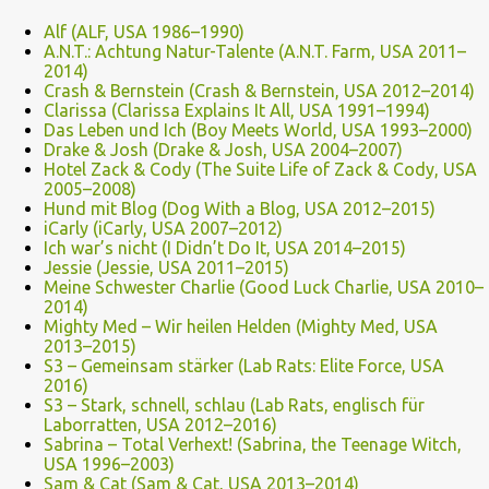
Alf (ALF, USA 1986–1990)
A.N.T.: Achtung Natur-Talente (A.N.T. Farm, USA 2011–
2014)
Crash & Bernstein (Crash & Bernstein, USA 2012–2014)
Clarissa (Clarissa Explains It All, USA 1991–1994)
Das Leben und Ich (Boy Meets World, USA 1993–2000)
Drake & Josh (Drake & Josh, USA 2004–2007)
Hotel Zack & Cody (The Suite Life of Zack & Cody, USA
2005–2008)
Hund mit Blog (Dog With a Blog, USA 2012–2015)
iCarly (iCarly, USA 2007–2012)
Ich war’s nicht (I Didn’t Do It, USA 2014–2015)
Jessie (Jessie, USA 2011–2015)
Meine Schwester Charlie (Good Luck Charlie, USA 2010–
2014)
Mighty Med – Wir heilen Helden (Mighty Med, USA
2013–2015)
S3 – Gemeinsam stärker (Lab Rats: Elite Force, USA
2016)
S3 – Stark, schnell, schlau (Lab Rats, englisch für
Laborratten, USA 2012–2016)
Sabrina – Total Verhext! (Sabrina, the Teenage Witch,
USA 1996–2003)
Sam & Cat (Sam & Cat, USA 2013–2014)