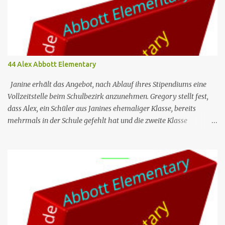
44 Alex Abbott Elementary
Janine erhält das Angebot, nach Ablauf ihres Stipendiums eine
Vollzeitstelle beim Schulbezirk anzunehmen. Gregory stellt fest,
dass Alex, ein Schüler aus Janines ehemaliger Klasse, bereits
mehrmals in der Schule gefehlt hat und die zweite Klasse
wiederholen muss, wenn er noch einen weiteren Tag fehlt. Jacob
ist verärgert darüber, dass Melissa und Barbara ein generatives KI-
Programm nutzen, um auf die E-Mails zu antworten, die er ihnen
regelmäßig schickt. Nr. (ges.) 44 Deutscher Titel Alex Serie Abbott
Elementary Staffel Staffel 3 Nr. (St.) 9 Original­titel Alex Regie
Randall Einhorn Drehbuch Justin Tan Erstaus­strahlung (USA) 10.
Apr. 2024 Deutsch­sprachige Erst­veröffent­lichung (D/A/CH) 14.
Aug. 2024 Abbott Elementary ist eine US-amerikanische Sitcom