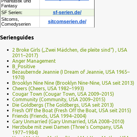
Phantastik und
Fantasy
sf-serien.de/
SF Serien:
Sitcoms,
sitcomserien.de/
Comedyserien
Serienguides
2 Broke Girls („Zwei Mädchen, die pleite sind“) , USA
2011–2017)
Anger Management
B_Positive
Bezaubernde Jeannie (I Dream of Jeannie, USA 1965–
1970)
Brooklyn Nine Nine (Brooklyn Nine-Nine, USA seit 2013)
Cheers (Cheers, USA 1982–1993)
Cougar Town (Cougar Town, USA 2009–2015)
Community (Community, USA 2009–2015)
Die Goldbergs (The Goldbergs, USA seit 2013)
Fresh Off the Boat (Fresh Off the Boat, USA seit 2015)
Friends (Friends, USA 1994–2004)
Gary Unmarried (Gary Unmarried, USA 2008–2010)
Herzbube mit zwei Damen (Three’s Company, USA
1977–1984)