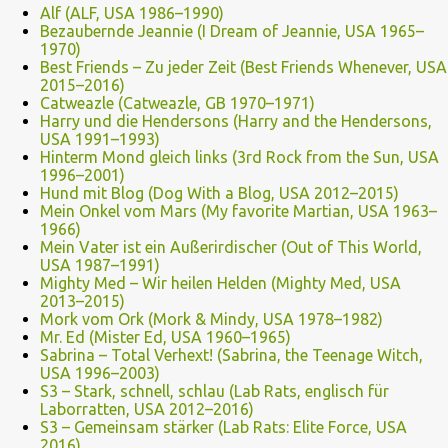
Alf (ALF, USA 1986–1990)
Bezaubernde Jeannie (I Dream of Jeannie, USA 1965–
1970)
Best Friends – Zu jeder Zeit (Best Friends Whenever, USA
2015–2016)
Catweazle (Catweazle, GB 1970–1971)
Harry und die Hendersons (Harry and the Hendersons,
USA 1991–1993)
Hinterm Mond gleich links (3rd Rock from the Sun, USA
1996–2001)
Hund mit Blog (Dog With a Blog, USA 2012–2015)
Mein Onkel vom Mars (My favorite Martian, USA 1963–
1966)
Mein Vater ist ein Außerirdischer (Out of This World,
USA 1987–1991)
Mighty Med – Wir heilen Helden (Mighty Med, USA
2013–2015)
Mork vom Ork (Mork & Mindy, USA 1978–1982)
Mr. Ed (Mister Ed, USA 1960–1965)
Sabrina – Total Verhext! (Sabrina, the Teenage Witch,
USA 1996–2003)
S3 – Stark, schnell, schlau (Lab Rats, englisch für
Laborratten, USA 2012–2016)
S3 – Gemeinsam stärker (Lab Rats: Elite Force, USA
2016)