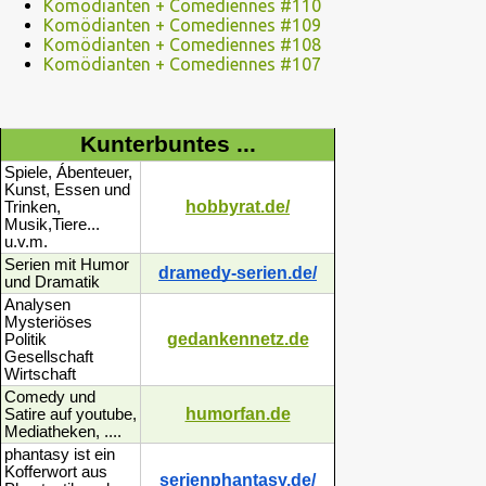
Komödianten + Comediennes #110
Komödianten + Comediennes #109
Komödianten + Comediennes #108
Komödianten + Comediennes #107
Kunterbuntes ...
Spiele, Ábenteuer,
Kunst, Essen und
hobbyrat.de/
Trinken,
Musik,Tiere...
u.v.m.
Serien mit Humor
dramedy-serien.de/
und Dramatik
Analysen
Mysteriöses
gedankennetz.de
Politik
Gesellschaft
Wirtschaft
Comedy und
humorfan.de
Satire auf youtube,
Mediatheken, ....
phantasy ist ein
Kofferwort aus
serienphantasy.de/