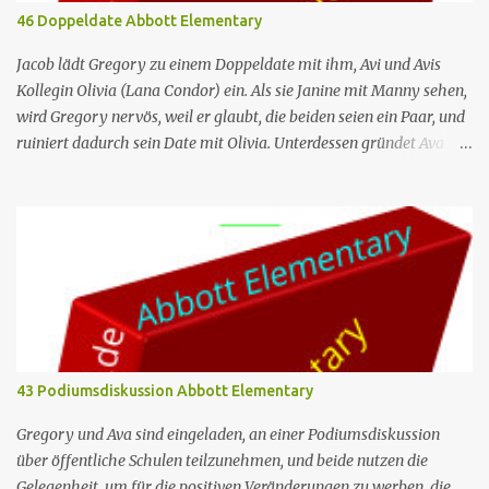
im Mockumentary-Stil, die von Quinta Brunson erdacht wurde 🏫
46 Doppeldate Abbott Elementary
Eine Gruppe von sehr engagierten Lehrern sowie eine etwas
unbeholfene Schulleiterin versuchen trotz aller herrschenden
Jacob lädt Gregory zu einem Doppeldate mit ihm, Avi und Avis
Widerstände, an einer öffentlichen ...
Kollegin Olivia (Lana Condor) ein. Als sie Janine mit Manny sehen,
wird Gregory nervös, weil er glaubt, die beiden seien ein Paar, und
ruiniert dadurch sein Date mit Olivia. Unterdessen gründet Ava
einen Buchclub mit verschiedenen Lehrern; das erste Treffen artet
jedoch in einen heftigen Streit aus, da die Mitglieder das Buch, das
sie lesen – „Parable of the Sower“ –, unterschiedlich
interpretieren. Nr. (ges.) 46 Deutscher Titel Doppeldate Serie
Abbott Elementary Staffel Staffel 3 Nr. (St.) 11 Original­titel Double
Date Regie Razan Ghalayini Drehbuch Garrett Werner Erstaus­
strahlung (USA) 1. Mai 2024 Deutsch­sprachige Erst­veröffent­
lichung (D/A/CH) 14. Aug. 2024 Abbott Elementary ist eine US-
amerikanische Sitcom im Mockumentary-Stil, die von Quinta
43 Podiumsdiskussion Abbott Elementary
Brunson erdacht wurde 🏫Eine Gruppe von sehr engagierten
Lehrern sowie eine etwas unbeholfene Schulleiterin versuchen
Gregory und Ava sind eingeladen, an einer Podiumsdiskussion
trotz aller herrschenden Widerstä...
über öffentliche Schulen teilzunehmen, und beide nutzen die
Gelegenheit, um für die positiven Veränderungen zu werben, die