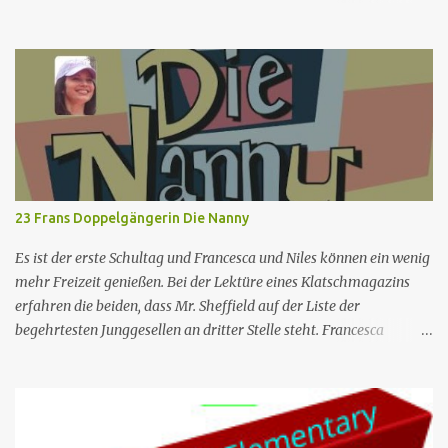
gerät. Nr. (ges.) 111 Deutscher Titel Der Trauerarbeiter Serie Two
and a Half Men Staffel Staffel 5 Nr. (St.) 15 Original­titel Rough
Night in Hump Junction (aka His Ugly Bundle) Regie James
Widdoes Drehbuch Handlung: Mark Roberts Schauspiel: Chuck
Lorre & Lee Aronsohn Erstaus­strahlung USA 21. Apr. 2008
Deutsch­sprachige Erstaus­strahlung (A/D) 2. Mai 2009 Die Serie
drehte sich zunächst um das Leben der Harper-Brüder Charlie
und Alan sowie Alans Sohn Jake. Charlie ist ein Junggeselle, der
seinen Lebensunterhalt mit dem Schreiben von Werbejingles
23 Frans Doppelgängerin Die Nanny
verdient und einen hedonistischen Lebensstil führt. Als Alans F...
Es ist der erste Schultag und Francesca und Niles können ein wenig
mehr Freizeit genießen. Bei der Lektüre eines Klatschmagazins
erfahren die beiden, dass Mr. Sheffield auf der Liste der
begehrtesten Junggesellen an dritter Stelle steht. Francesca
erkennt, dass Maxwell ausgehen und sich vielleicht mit einer Frau
anfreunden muss, und drängt ihn, mit ihr und Lalla in einen
Nachtclub zu gehen. Der Mann ist der einzige, dem es gelingt, in
einen exklusiven Club zu gelangen, und dort trifft er Leslie, ein