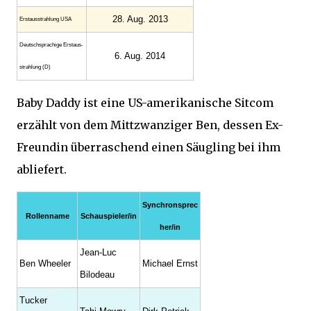
28. Aug. 2013
Erstaus­strahlung USA
Deutsch­sprachige Erstaus­
6. Aug. 2014
strahlung (D)
Baby Daddy ist eine US-amerikanische Sitcom
erzählt von dem Mittzwanziger Ben, dessen Ex-
Freundin überraschend einen Säugling bei ihm
abliefert.
Synchronsprec
Rollenname
Schauspieler/in
her/in
Jean-Luc
Ben Wheeler
Michael Ernst
Bilodeau
Tucker