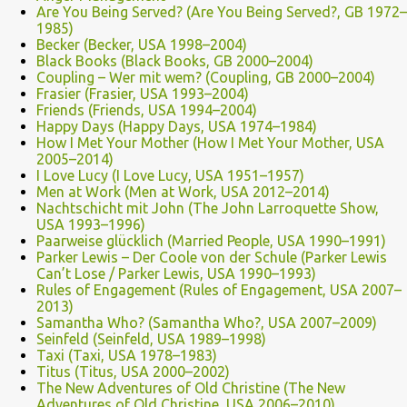
Are You Being Served? (Are You Being Served?, GB 1972–
1985)
Becker (Becker, USA 1998–2004)
Black Books (Black Books, GB 2000–2004)
Coupling – Wer mit wem? (Coupling, GB 2000–2004)
Frasier (Frasier, USA 1993–2004)
Friends (Friends, USA 1994–2004)
Happy Days (Happy Days, USA 1974–1984)
How I Met Your Mother (How I Met Your Mother, USA
2005–2014)
I Love Lucy (I Love Lucy, USA 1951–1957)
Men at Work (Men at Work, USA 2012–2014)
Nachtschicht mit John (The John Larroquette Show,
USA 1993–1996)
Paarweise glücklich (Married People, USA 1990–1991)
Parker Lewis – Der Coole von der Schule (Parker Lewis
Can’t Lose / Parker Lewis, USA 1990–1993)
Rules of Engagement (Rules of Engagement, USA 2007–
2013)
Samantha Who? (Samantha Who?, USA 2007–2009)
Seinfeld (Seinfeld, USA 1989–1998)
Taxi (Taxi, USA 1978–1983)
Titus (Titus, USA 2000–2002)
The New Adventures of Old Christine (The New
Adventures of Old Christine, USA 2006–2010)