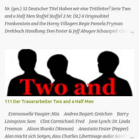
Quinta Brunson erdacht wurde 🏫Eine Gruppe von sehr
engagierten Lehrern sowie eine etwas unbeholfene Schulleiterin
Nr. (ges.) 32 Deutscher Titel Haben wir eine Trittleiter? Serie Two
versuchen trotz aller herrschenden Widerstände, an einer ...
and a Half Men Staffel Staffel 2 Nr. (St.) 8 Original­titel
Frankenstein and the Horny Villagers Regie Pamela Fryman
Drehbuch Handlung: Don Foster & Jeff Abugov Schauspiel: Chuck
Lorre & Lee Aronsohn Erstaus­strahlung USA 15. Nov. 2004
Deutsch­sprachige Erstaus­strahlung (A/D) 20. Mai 2006 Charlie
Sheen Gastdarsteller der Folge: Kelley West (Nancy)
Besonderheiten: Ashton Kutcher, Jon Cryer Alan hat im
Supermarkt eine Frau kennengelernt, mit der er auf ein Date geht.
Bei der Heimkehr bringt er Nancy gleich mit, genau in dem
Moment als er mit ihr wieder im Schlafzimmer verschwunden ist
kommt Jake ins Strandhaus. Alan gibt sich übermäßig viel Mühe
Nancy vor Jake zu verbergen, während Jake sich nur für den
111 Der Trauerarbeiter Two and a Half Men
Fernseher interessiert. Nach einer Woche möchte Alan ihr einen
Heiratsantrag machen; zu diesen kommt es aber gar nicht, weil sie
Emmanuelle Vaugier: Mia Andrea Bogart: Gretchen Barry
anruft und Alan sagt, dass ihr Mann nach...
Livingston: Sam Clint Carmichael: Fred Jane Lynch: Dr. Linda
Freeman Alison Shanks (Woman) Anastasia Foster (Pepper)
Alan macht sich Sorgen, dass Charlies Libertinage außer Kontrolle