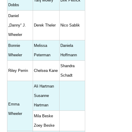
Tahj Mowry
Dirk Petrick
Dobbs
Daniel
„Danny“ J.
Derek Theler
Nico Sablik
Wheeler
Bonnie
Melissa
Daniela
Wheeler
Peterman
Hoffmann
Shandra
Riley Perrin
Chelsea Kane
Schadt
Ali Hartman
Susanne
Emma
Hartman
Wheeler
Mila Beske
Zoey Beske