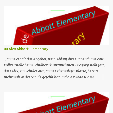
44 Alex Abbott Elementary
Janine erhält das Angebot, nach Ablauf ihres Stipendiums eine
Vollzeitstelle beim Schulbezirk anzunehmen. Gregory stellt fest,
dass Alex, ein Schüler aus Janines ehemaliger Klasse, bereits
mehrmals in der Schule gefehlt hat und die zweite Klasse
wiederholen muss, wenn er noch einen weiteren Tag fehlt. Jacob
ist verärgert darüber, dass Melissa und Barbara ein generatives KI-
Programm nutzen, um auf die E-Mails zu antworten, die er ihnen
regelmäßig schickt. Nr. (ges.) 44 Deutscher Titel Alex Serie Abbott
Elementary Staffel Staffel 3 Nr. (St.) 9 Original­titel Alex Regie