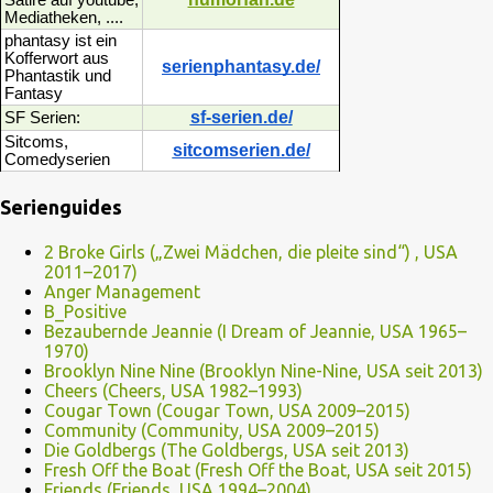
Mediatheken, ....
phantasy ist ein
Kofferwort aus
serienphantasy.de/
Phantastik und
Fantasy
sf-serien.de/
SF Serien:
Sitcoms,
sitcomserien.de/
Comedyserien
Serienguides
2 Broke Girls („Zwei Mädchen, die pleite sind“) , USA
2011–2017)
Anger Management
B_Positive
Bezaubernde Jeannie (I Dream of Jeannie, USA 1965–
1970)
Brooklyn Nine Nine (Brooklyn Nine-Nine, USA seit 2013)
Cheers (Cheers, USA 1982–1993)
Cougar Town (Cougar Town, USA 2009–2015)
Community (Community, USA 2009–2015)
Die Goldbergs (The Goldbergs, USA seit 2013)
Fresh Off the Boat (Fresh Off the Boat, USA seit 2015)
Friends (Friends, USA 1994–2004)