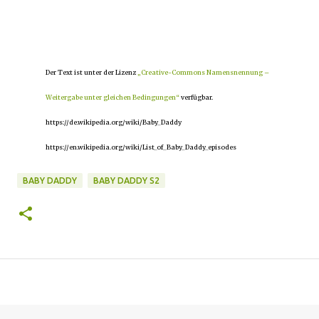
Der Text ist unter der Lizenz
„Creative-Commons Namensnennung –
Weitergabe unter gleichen Bedingungen“
verfügbar.
https://de.wikipedia.org/wiki/Baby_Daddy
https://en.wikipedia.org/wiki/List_of_Baby_Daddy_episodes
BABY DADDY
BABY DADDY S2