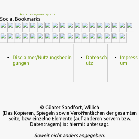
Brunson erdacht wurde 🏫Eine Gruppe von sehr engagierten
Lehrern sowie eine etwas unbeholfene Schulleiterin versuchen
JavaScript von
kostenlose-javascripts.de
Social Bookmarks
trotz aller herrschenden Widerst...
Disclaimer/Nutzungsbedin
Datensch
Impress
gungen
utz
um
© Günter Sandfort, Willich
(Das Kopieren, Spiegeln sowie Veröffentlichen der gesamten
Seite, bzw. einzelne Elemente (auf anderen Servern bzw.
Datenträgern) ist hiermit untersagt.
Soweit nicht anders angegeben: