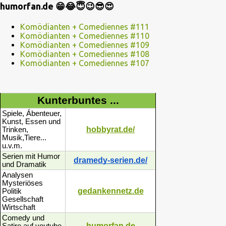
humorfan.de 😁😂😇😉😎😍
Komödianten + Comediennes #111
Komödianten + Comediennes #110
Komödianten + Comediennes #109
Komödianten + Comediennes #108
Komödianten + Comediennes #107
Kunterbuntes ...
Spiele, Ábenteuer,
Kunst, Essen und
hobbyrat.de/
Trinken,
Musik,Tiere...
u.v.m.
Serien mit Humor
dramedy-serien.de/
und Dramatik
Analysen
Mysteriöses
gedankennetz.de
Politik
Gesellschaft
Wirtschaft
Comedy und
humorfan.de
Satire auf youtube,