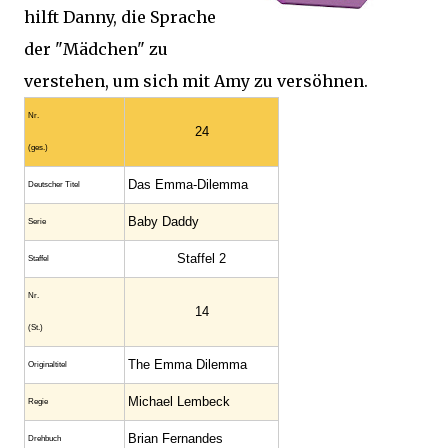
hilft Danny, die Sprache
der "Mädchen" zu
verstehen, um sich mit Amy zu versöhnen.
Nr.
24
(ges.)
Das Emma-Dilemma
Deutscher Titel
Baby Daddy
Serie
Staffel 2
Staffel
Nr.
14
(St.)
The Emma Dilemma
Original­titel
Michael Lembeck
Regie
Brian Fernandes
Drehbuch