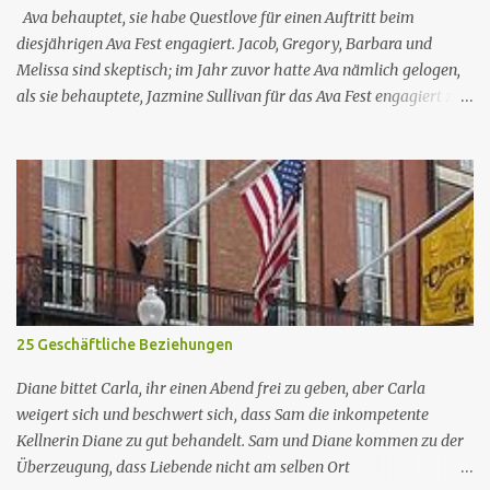
Lehrern sowie eine etwas unbeholfene Schulleiterin versuchen
Ava behauptet, sie habe Questlove für einen Auftritt beim
trotz aller herrschenden Widerstä...
diesjährigen Ava Fest engagiert. Jacob, Gregory, Barbara und
Melissa sind skeptisch; im Jahr zuvor hatte Ava nämlich gelogen,
als sie behauptete, Jazmine Sullivan für das Ava Fest engagiert zu
haben. Janine nimmt eine Vollzeitstelle im Schulbezirk an, beginnt
ihre Entscheidung jedoch zu bereuen, als ihr klar wird, wie sehr sie
jeden Aspekt des Unterrichts an der Abbott-Schule vermisst. Nr.
(ges.) 45 Deutscher Titel 2 Ava 2 Fest Serie Abbott Elementary
Staffel Staffel 3 Nr. (St.) 10 Original­titel 2 Ava 2 Fast Regie Ken
Whittingham Drehbuch Joya McCroy Erstaus­strahlung (USA) 17.
Apr. 2024 Deutsch­sprachige Erst­veröffent­lichung (D/A/CH) 14.
Aug. 2024 Abbott Elementary ist eine US-amerikanische Sitcom
im Mockumentary-Stil, die von Quinta Brunson erdacht wurde 🏫
25 Geschäftliche Beziehungen
Eine Gruppe von sehr engagierten Lehrern sowie eine etwas
unbeholfene Schulleiterin versuchen trotz aller herrschenden
Diane bittet Carla, ihr einen Abend frei zu geben, aber Carla
Widerstände, an...
weigert sich und beschwert sich, dass Sam die inkompetente
Kellnerin Diane zu gut behandelt. Sam und Diane kommen zu der
Überzeugung, dass Liebende nicht am selben Ort