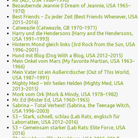
Alf (ALF, USA 1986–1990)
Bezaubernde Jeannie (I Dream of Jeannie, USA 1965–
1970)
Best Friends – Zu jeder Zeit (Best Friends Whenever, USA
2015–2016)
Catweazle (Catweazle, GB 1970–1971)
Harry und die Hendersons (Harry and the Hendersons,
USA 1991–1993)
Hinterm Mond gleich links (3rd Rock from the Sun, USA
1996–2001)
Hund mit Blog (Dog With a Blog, USA 2012–2015)
Mein Onkel vom Mars (My favorite Martian, USA 1963–
1966)
Mein Vater ist ein Außerirdischer (Out of This World,
USA 1987–1991)
Mighty Med – Wir heilen Helden (Mighty Med, USA
2013–2015)
Mork vom Ork (Mork & Mindy, USA 1978–1982)
Mr. Ed (Mister Ed, USA 1960–1965)
Sabrina – Total Verhext! (Sabrina, the Teenage Witch,
USA 1996–2003)
S3 – Stark, schnell, schlau (Lab Rats, englisch für
Laborratten, USA 2012–2016)
S3 – Gemeinsam stärker (Lab Rats: Elite Force, USA
2016)