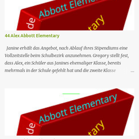
44 Alex Abbott Elementary
Janine erhält das Angebot, nach Ablauf ihres Stipendiums eine
Vollzeitstelle beim Schulbezirk anzunehmen. Gregory stellt fest,
dass Alex, ein Schüler aus Janines ehemaliger Klasse, bereits
mehrmals in der Schule gefehlt hat und die zweite Klasse
wiederholen muss, wenn er noch einen weiteren Tag fehlt. Jacob
ist verärgert darüber, dass Melissa und Barbara ein generatives KI-
Programm nutzen, um auf die E-Mails zu antworten, die er ihnen
regelmäßig schickt. Nr. (ges.) 44 Deutscher Titel Alex Serie Abbott
Elementary Staffel Staffel 3 Nr. (St.) 9 Original­titel Alex Regie
Randall Einhorn Drehbuch Justin Tan Erstaus­strahlung (USA) 10.
Apr. 2024 Deutsch­sprachige Erst­veröffent­lichung (D/A/CH) 14.
Aug. 2024 Abbott Elementary ist eine US-amerikanische Sitcom
im Mockumentary-Stil, die von Quinta Brunson erdacht wurde 🏫