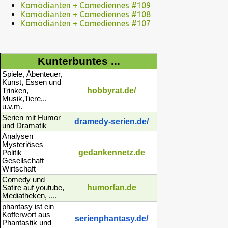
Komödianten + Comediennes #109
Komödianten + Comediennes #108
Komödianten + Comediennes #107
Kunterbuntes ...
Spiele, Ábenteuer,
Kunst, Essen und
hobbyrat.de/
Trinken,
Musik,Tiere...
u.v.m.
Serien mit Humor
dramedy-serien.de/
und Dramatik
Analysen
Mysteriöses
gedankennetz.de
Politik
Gesellschaft
Wirtschaft
Comedy und
humorfan.de
Satire auf youtube,
Mediatheken, ....
phantasy ist ein
Kofferwort aus
serienphantasy.de/
Phantastik und