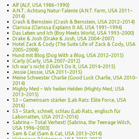
Alf (ALF, USA 1986–1990)
A.N.T.: Achtung Natur-Talente (A.N.T. Farm, USA 2011–
2014)
Crash & Bernstein (Crash & Bernstein, USA 2012–2014)
Clarissa (Clarissa Explains It All, USA 1991–1994)
Das Leben und Ich (Boy Meets World, USA 1993–2000)
Drake & Josh (Drake & Josh, USA 2004–2007)
Hotel Zack & Cody (The Suite Life of Zack & Cody, USA
2005–2008)
Hund mit Blog (Dog With a Blog, USA 2012–2015)
iCarly (iCarly, USA 2007–2012)
Ich war’s nicht (I Didn’t Do It, USA 2014–2015)
Jessie (Jessie, USA 2011–2015)
Meine Schwester Charlie (Good Luck Charlie, USA 2010–
2014)
Mighty Med – Wir heilen Helden (Mighty Med, USA
2013–2015)
S3 – Gemeinsam stärker (Lab Rats: Elite Force, USA
2016)
S3 – Stark, schnell, schlau (Lab Rats, englisch für
Laborratten, USA 2012–2016)
Sabrina – Total Verhext! (Sabrina, the Teenage Witch,
USA 1996–2003)
Sam & Cat (Sam & Cat, USA 2013–2014)