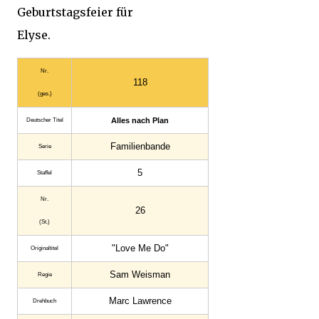
Geburtstagsfeier für
Elyse.
Nr.
118
(ges.)
Alles nach Plan
Deutscher Titel
Familienbande
Serie
5
Staffel
Nr.
26
(St.)
"Love Me Do"
Original­titel
Sam Weisman
Regie
Marc Lawrence
Drehbuch