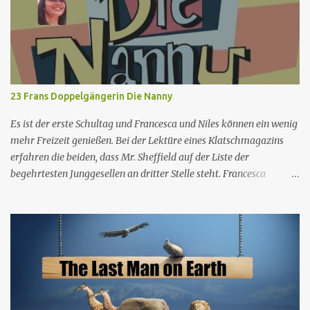
Widdoes Drehbuch Handlung: Mark Roberts Schauspiel: Chuck
Lorre & Lee Aronsohn Erstaus­strahlung USA 21. Apr. 2008
Deutsch­sprachige Erstaus­strahlung (A/D) 2. Mai 2009 Die Serie
drehte sich zunächst um das Leben der Harper-Brüder Charlie
und Alan sowie Alans Sohn Jake. Charlie ist ein Junggeselle, der
seinen Lebensunterhalt mit dem Schreiben von Werbejingles
23 Frans Doppelgängerin Die Nanny
verdient und einen hedonistischen Lebensstil führt. Als Alans F...
Es ist der erste Schultag und Francesca und Niles können ein wenig
mehr Freizeit genießen. Bei der Lektüre eines Klatschmagazins
erfahren die beiden, dass Mr. Sheffield auf der Liste der
begehrtesten Junggesellen an dritter Stelle steht. Francesca
erkennt, dass Maxwell ausgehen und sich vielleicht mit einer Frau
anfreunden muss, und drängt ihn, mit ihr und Lalla in einen
Nachtclub zu gehen. Der Mann ist der einzige, dem es gelingt, in
einen exklusiven Club zu gelangen, und dort trifft er Leslie, ein
Mädchen, das Francesca körperlich und in den Gesten sehr ähnlich
ist. Die Ähnlichkeit zwischen den beiden ist für jeden
offensichtlich, außer für Francesca und Maxwell. Herr Sheffield
geht ein paar Mal mit Leslie aus, beendet dann aber die