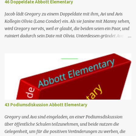
46 Doppeldate Abbott Elementary
Eine Gruppe von sehr engagierten Lehrern sowie eine etwas
unbeholfene Schulleiterin versuchen trotz aller herrschenden
Jacob lädt Gregory zu einem Doppeldate mit ihm, Avi und Avis
Widerstände, an einer öffentlichen ...
Kollegin Olivia (Lana Condor) ein. Als sie Janine mit Manny sehen,
wird Gregory nervös, weil er glaubt, die beiden seien ein Paar, und
ruiniert dadurch sein Date mit Olivia. Unterdessen gründet Ava
einen Buchclub mit verschiedenen Lehrern; das erste Treffen artet
jedoch in einen heftigen Streit aus, da die Mitglieder das Buch, das
sie lesen – „Parable of the Sower“ –, unterschiedlich
interpretieren. Nr. (ges.) 46 Deutscher Titel Doppeldate Serie
Abbott Elementary Staffel Staffel 3 Nr. (St.) 11 Original­titel Double
Date Regie Razan Ghalayini Drehbuch Garrett Werner Erstaus­
strahlung (USA) 1. Mai 2024 Deutsch­sprachige Erst­veröffent­
lichung (D/A/CH) 14. Aug. 2024 Abbott Elementary ist eine US-
amerikanische Sitcom im Mockumentary-Stil, die von Quinta
43 Podiumsdiskussion Abbott Elementary
Brunson erdacht wurde 🏫Eine Gruppe von sehr engagierten
Lehrern sowie eine etwas unbeholfene Schulleiterin versuchen
Gregory und Ava sind eingeladen, an einer Podiumsdiskussion
trotz aller herrschenden Widerstä...
über öffentliche Schulen teilzunehmen, und beide nutzen die
Gelegenheit, um für die positiven Veränderungen zu werben, die