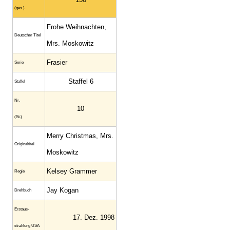
(ges.)
Frohe Weihnachten,
Deutscher Titel
Mrs. Moskowitz
Frasier
Serie
Staffel 6
Staffel
Nr.
10
(St.)
Merry Christmas, Mrs.
Original­titel
Moskowitz
Kelsey Grammer
Regie
Jay Kogan
Drehbuch
Erstaus­
17. Dez. 1998
strahlung USA