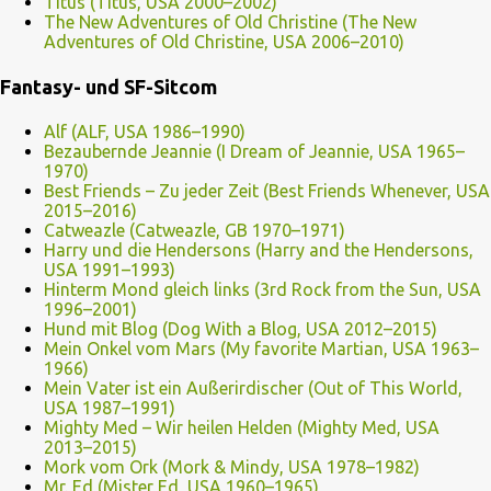
Titus (Titus, USA 2000–2002)
The New Adventures of Old Christine (The New
Adventures of Old Christine, USA 2006–2010)
Fantasy- und SF-Sitcom
Alf (ALF, USA 1986–1990)
Bezaubernde Jeannie (I Dream of Jeannie, USA 1965–
1970)
Best Friends – Zu jeder Zeit (Best Friends Whenever, USA
2015–2016)
Catweazle (Catweazle, GB 1970–1971)
Harry und die Hendersons (Harry and the Hendersons,
USA 1991–1993)
Hinterm Mond gleich links (3rd Rock from the Sun, USA
1996–2001)
Hund mit Blog (Dog With a Blog, USA 2012–2015)
Mein Onkel vom Mars (My favorite Martian, USA 1963–
1966)
Mein Vater ist ein Außerirdischer (Out of This World,
USA 1987–1991)
Mighty Med – Wir heilen Helden (Mighty Med, USA
2013–2015)
Mork vom Ork (Mork & Mindy, USA 1978–1982)
Mr. Ed (Mister Ed, USA 1960–1965)