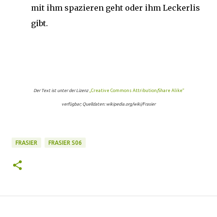
mit ihm spazieren geht oder ihm Leckerlis
gibt.
Der Text ist unter der Lizenz
„Creative Commons Attribution/Share Alike“
verfügbar; Quelldaten: wikipedia.org/wiki/Frasier
FRASIER
FRASIER S06