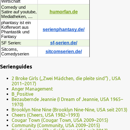
Wirtschaft
Comedy und
humorfan.de
Satire auf youtube,
Mediatheken, ....
phantasy ist ein
Kofferwort aus
serienphantasy.de/
Phantastik und
Fantasy
sf-serien.de/
SF Serien:
Sitcoms,
sitcomserien.de/
Comedyserien
Serienguides
2 Broke Girls („Zwei Mädchen, die pleite sind“) , USA
2011–2017)
Anger Management
B_Positive
Bezaubernde Jeannie (I Dream of Jeannie, USA 1965–
1970)
Brooklyn Nine Nine (Brooklyn Nine-Nine, USA seit 2013)
Cheers (Cheers, USA 1982–1993)
Cougar Town (Cougar Town, USA 2009–2015)
Community (Community, USA 2009–2015)