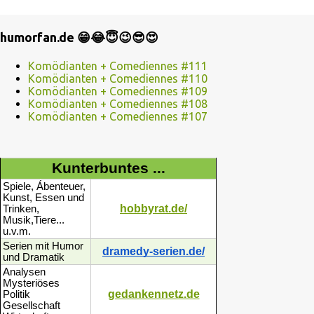
humorfan.de 😁😂😇😉😎😍
Komödianten + Comediennes #111
Komödianten + Comediennes #110
Komödianten + Comediennes #109
Komödianten + Comediennes #108
Komödianten + Comediennes #107
Kunterbuntes ...
Spiele, Ábenteuer,
Kunst, Essen und
hobbyrat.de/
Trinken,
Musik,Tiere...
u.v.m.
Serien mit Humor
dramedy-serien.de/
und Dramatik
Analysen
Mysteriöses
gedankennetz.de
Politik
Gesellschaft