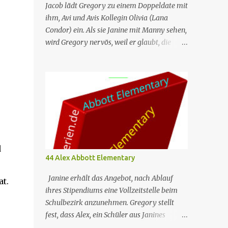
Jacob lädt Gregory zu einem Doppeldate mit
ihm, Avi und Avis Kollegin Olivia (Lana
Condor) ein. Als sie Janine mit Manny sehen,
wird Gregory nervös, weil er glaubt, die
beiden seien ein Paar, und ruiniert dadurch
sein Date mit Olivia. Unterdessen gründet
Ava einen Buchclub mit verschiedenen
Lehrern; das erste Treffen artet jedoch in
einen heftigen Streit aus, da die Mitglieder
das Buch, das sie lesen – „Parable of the
Sower“ –, unterschiedlich interpretieren. Nr.
(ges.) 46 Deutscher Titel Doppeldate Serie
d
Abbott Elementary Staffel Staffel 3 Nr. (St.)
44 Alex Abbott Elementary
11 Original­titel Double Date Regie Razan
Ghalayini Drehbuch Garrett Werner
Janine erhält das Angebot, nach Ablauf
t.
Erstaus­strahlung (USA) 1. Mai 2024
ihres Stipendiums eine Vollzeitstelle beim
Deutsch­sprachige Erst­veröffent­lichung
Schulbezirk anzunehmen. Gregory stellt
(D/A/CH) 14. Aug. 2024 Abbott Elementary
fest, dass Alex, ein Schüler aus Janines
ist eine US-amerikanische Sitcom im
ehemaliger Klasse, bereits mehrmals in der