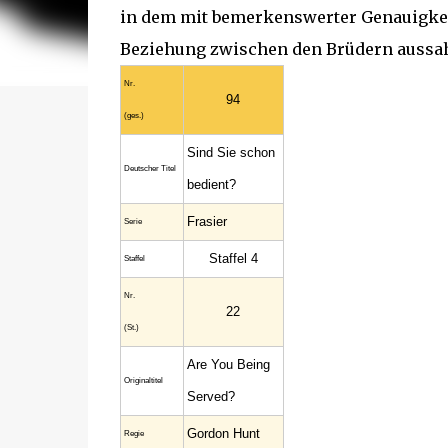
in dem mit bemerkenswerter Genauigkeit
Beziehung zwischen den Brüdern aussa
Nr.
94
(ges.)
Sind Sie schon
Deutscher Titel
bedient?
Frasier
Serie
Staffel 4
Staffel
Nr.
22
(St.)
Are You Being
Original­titel
Served?
Gordon Hunt
Regie