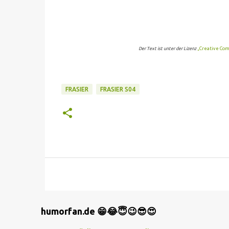
Der Text ist unter der Lizenz
„Creative Com
FRASIER
FRASIER S04
humorfan.de 😁😂😇😉😎😍