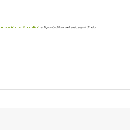
mons Attribution/Share Alike“
verfügbar; Quelldaten: wikipedia.org/wiki/Frasier